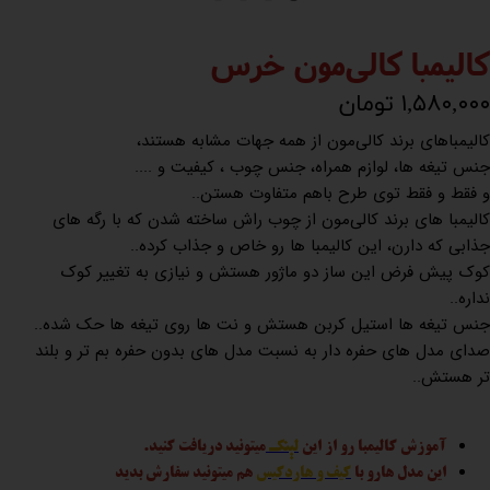
کالیمبا کالی‌مون خرس
۱,۵۸۰,۰۰۰ تومان
کالیمباهای برند کالی‌مون از همه جهات مشابه هستند،
جنس تیغه ها، لوازم همراه، جنس چوب ، کیفیت و ....
و فقط و فقط توی طرح باهم متفاوت هستن..
کالیمبا های برند کالی‌مون از چوب راش ساخته شدن که با رگه های
جذابی که دارن، این کالیمبا ها رو خاص و جذاب کرده..
کوک پیش فرض این ساز دو ماژور هستش و نیازی به تغییر کوک
نداره..
جنس تیغه ها استیل کربن هستش و نت ها روی تیغه ها حک شده..
صدای مدل های حفره دار به نسبت مدل های بدون حفره بم تر و بلند
تر هستش..
آموزش کالیمبا رو از این
لینک
میتونید دریافت کنید.
این مدل هارو با
کیف و هاردکیس
هم میتونید سفارش بدید