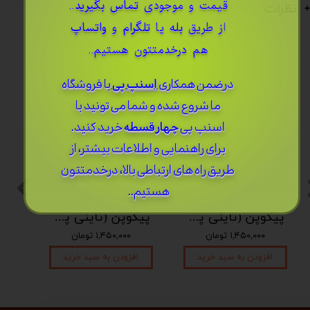
قیمت و موجودی
تماس بگیرید
..
نظرات
از طریق
بله
یا
تلگرام
و
واتساپ
هم درخدمتتون هستیم..
درضمن ​همکاری
اسنپ پی
با فروشگاه
ما شروع شده و شما می تونید با
اسنپ پی
چهار قسطه
خرید کنید.
برای راهنمایی و اطلاعات بیشتر، از
طریق راه های ارتباطی بالا، درخدمتتون
هستیم..
پیکوپن (تاینی پن) 6 نت برند دلکو
پیکوپن (تاینی پن) 6 نت برند دلکو
۱,۴۵۰,۰۰۰ تومان
۱,۴۵۰,۰۰۰ تومان
افزودن به سبد خرید
افزودن به سبد خرید