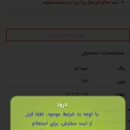
تست صدای این مدل رو ازین
لینک
میتونید بشنوید.
افزودن به سبد خرید
مشخصات محصول
رنگ
قهوه ای
وزن
300
ابعاد
18 * 13 * 3.5
درود
اقلام همراه ساز
​با توجه به شرایط موجود، لطفا قبل
ضمانت اصالت و سلامت کالا
از ثبت سفارش، برای استعلام