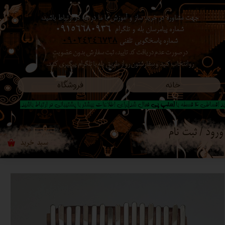
جهت مشاوره در خرید ساز و آموزش با ما در بله در ارتباط باشید،
حساب کاربری من
شماره پیامرسان بله و تلگرام
09156680936
شماره پاسخگویی تلفنی
09024346738
تغییر گذر واژه
در صورت عدم دریافت کد تایید ، ثبت سفارش بدون عضویت
رو انتخاب کنید ​​​​​​​ و سفارشتون رو از طریق بله یا تلگرام پیگیری کنید.
سفارشات
خانه
فروشگاه
خروج از حساب کاربری
 اقساطی 4 قسطه با
اسنپ پی
فعال شد|برای اطلاعات بیشتر با پشتیبانی در ارتباط باشید..
ورود
/
ثبت نام
سبد خرید
۰