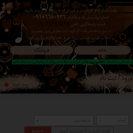
جهت مشاوره در خرید ساز و آموزش با ما در بله در ارتباط باشید،
حساب کاربری من
شماره پیامرسان بله و تلگرام
09156680936
شماره پاسخگویی تلفنی
09024346738
تغییر گذر واژه
در صورت عدم دریافت کد تایید ، ثبت سفارش بدون عضویت
رو انتخاب کنید ​​​​​​​ و سفارشتون رو از طریق بله یا تلگرام پیگیری کنید.
سفارشات
خانه
فروشگاه
خروج از حساب کاربری
 اقساطی 4 قسطه با
اسنپ پی
فعال شد|برای اطلاعات بیشتر با پشتیبانی در ارتباط باشید..
ورود
/
ثبت نام
سبد خرید
۰
مرتبط‌ترین
جستجو