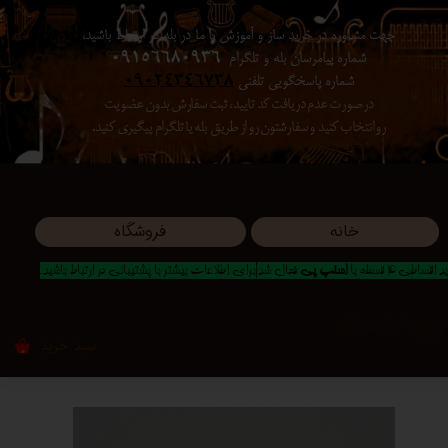
جهت مشاوره در خرید ساز و آموزش با ما در بله در ارتباط باشید،
حساب کاربری من
شماره پیامرسان بله و تلگرام
09156680936
شماره پاسخگویی تلفنی
09024346738
تغییر گذر واژه
در صورت عدم دریافت کد تایید ، ثبت سفارش بدون عضویت
رو انتخاب کنید ​​​​​​​ و سفارشتون رو از طریق بله یا تلگرام پیگیری کنید.
سفارشات
خروج از حساب کاربری
خانه
فروشگاه
 اقساطی 4 قسطه با
اسنپ پی
فعال شد|برای اطلاعات بیشتر با پشتیبانی در ارتباط باشید..
ورود
/
ثبت نام
سبد خرید
۰