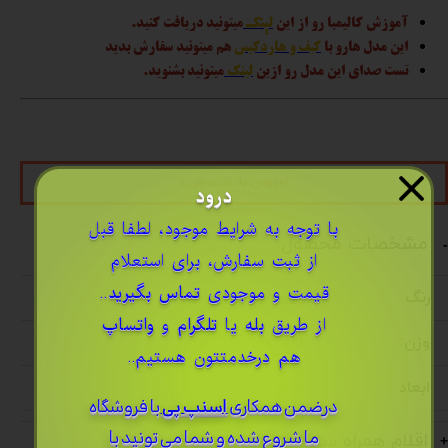
آموزش کالیمبا رو از این
لینک
میتونید دریافت کنید.
این مدل هارو با
کیف و هاردکیس
هم میتونید سفارش بدید
تست صدای این مدل رو ازین
لینک
میتونید بشنوید.
افزودن به سبد خرید
درود
​با توجه به شرایط موجود، لطفا قبل
مشخصات محصول
از ثبت سفارش، برای استعلام
قیمت و موجودی
تماس بگیرید
..
رنگ
قهوه ای
از طریق
بله
یا
تلگرام
و
واتساپ
وزن
300
هم درخدمتتون هستیم..
ابعاد
18 * 13 * 3.5
درضمن ​همکاری
اسنپ پی
با فروشگاه
ما شروع شده و شما می تونید با
اقلام همراه ساز