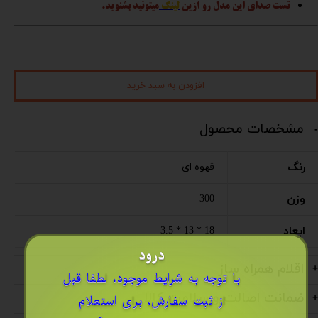
تست صدای این مدل رو ازین
لینک
میتونید بشنوید.
افزودن به سبد خرید
مشخصات محصول
رنگ
قهوه ای
وزن
300
ابعاد
18 * 13 * 3.5
درود
اقلام همراه ساز
​با توجه به شرایط موجود، لطفا قبل
ضمانت اصالت و سلامت کالا
از ثبت سفارش، برای استعلام