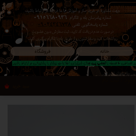
جهت مشاوره در خرید ساز و آموزش با ما در بله در ارتباط باشید،
حساب کاربری من
شماره پیامرسان بله و تلگرام
09156680936
شماره پاسخگویی تلفنی
09024346738
تغییر گذر واژه
در صورت عدم دریافت کد تایید ، ثبت سفارش بدون عضویت
رو انتخاب کنید ​​​​​​​ و سفارشتون رو از طریق بله یا تلگرام پیگیری کنید.
سفارشات
خانه
فروشگاه
خروج از حساب کاربری
 اقساطی 4 قسطه با
اسنپ پی
فعال شد|برای اطلاعات بیشتر با پشتیبانی در ارتباط باشید..
ورود
/
ثبت نام
سبد خرید
۰