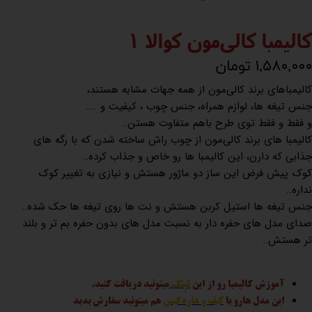
کالیمبا کالی‌مون کوالا 1
۱,۵۸۰,۰۰۰ تومان
کالیمباهای برند کالی‌مون از همه جهات مشابه هستند،
جنس تیغه ها، لوازم همراه، جنس چوب ، کیفیت و ....
و فقط و فقط توی طرح باهم متفاوت هستن..
کالیمبا های برند کالی‌مون از چوب راش ساخته شدن که با رگه های
جذابی که دارن، این کالیمبا ها رو خاص و جذاب کرده..
کوک پیش فرض این ساز دو ماژور هستش و نیازی به تغییر کوک
نداره..
جنس تیغه ها استیل کربن هستش و نت ها روی تیغه ها حک شده..
صدای مدل های حفره دار به نسبت مدل های بدون حفره بم تر و بلند
تر هستش..
آموزش کالیمبا رو از این
لینک
میتونید دریافت کنید.
این مدل هارو با
کیف و هاردکیس
هم میتونید سفارش بدید