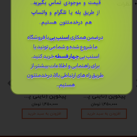
قیمت و موجودی
تماس بگیرید
..
نظرات
از طریق
بله
یا
تلگرام
و
واتساپ
هم درخدمتتون هستیم..
درضمن ​همکاری
اسنپ پی
با فروشگاه
ما شروع شده و شما می تونید با
اسنپ پی
چهار قسطه
خرید کنید.
برای راهنمایی و اطلاعات بیشتر، از
طریق راه های ارتباطی بالا، درخدمتتون
هستیم..
پیکوپن (تاینی پن) 6 نت برند دلکو
پیکوپن (تاینی پن) 6 نت برند دلکو
۱,۴۵۰,۰۰۰ تومان
۱,۴۵۰,۰۰۰ تومان
افزودن به سبد خرید
افزودن به سبد خرید