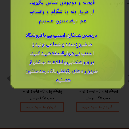
قیمت و موجودی
تماس بگیرید
..
نظرات
از طریق
بله
یا
تلگرام
و
واتساپ
هم درخدمتتون هستیم..
درضمن ​همکاری
اسنپ پی
با فروشگاه
ما شروع شده و شما می تونید با
اسنپ پی
چهار قسطه
خرید کنید.
برای راهنمایی و اطلاعات بیشتر، از
طریق راه های ارتباطی بالا، درخدمتتون
هستیم..
پیکوپن (تاینی پن) 6 نت برند دلکو
پیکوپن (تاینی پن) 6 نت برند دلکو
۱,۴۵۰,۰۰۰ تومان
۱,۴۵۰,۰۰۰ تومان
افزودن به سبد خرید
افزودن به سبد خرید