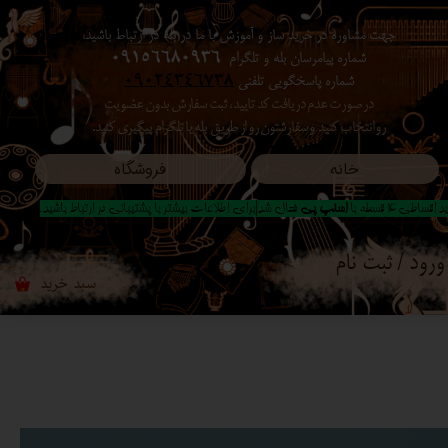
جهت مشاوره در خرید ساز و آموزش با ما در بله در ارتباط باشید،
حساب کاربری من
شماره پیامرسان بله و تلگرام
09156680936
شماره پاسخگویی تلفنی
09024346738
تغییر گذر واژه
در صورت عدم دریافت کد تایید ، ثبت سفارش بدون عضویت
رو انتخاب کنید ​​​​​​​ و سفارشتون رو از طریق بله یا تلگرام پیگیری کنید.
سفارشات
خانه
فروشگاه
خروج از حساب کاربری
 اقساطی 4 قسطه با
اسنپ پی
فعال شد|برای اطلاعات بیشتر با پشتیبانی در ارتباط باشید..
ورود
/
ثبت نام
سبد خرید
۰