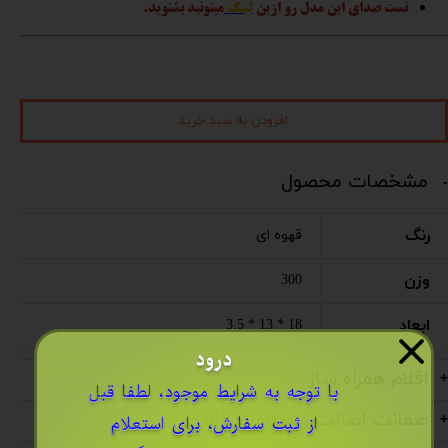
تست صدای این مدل رو ازین
لینک
میتونید بشنوید.
افزودن به سبد خرید
مشخصات محصول
رنگ
قهوه ای
وزن
300
ابعاد
18 * 13 * 3.5
درود
اقلام همراه ساز
​با توجه به شرایط موجود، لطفا قبل
ضمانت اصالت و سلامت کالا
از ثبت سفارش، برای استعلام