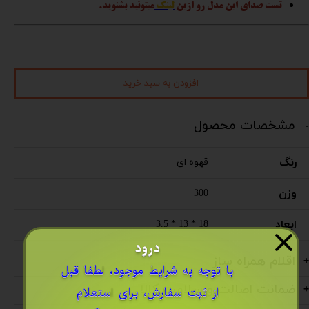
تست صدای این مدل رو ازین
لینک
میتونید بشنوید.
افزودن به سبد خرید
مشخصات محصول
رنگ
قهوه ای
وزن
300
ابعاد
18 * 13 * 3.5
درود
اقلام همراه ساز
​با توجه به شرایط موجود، لطفا قبل
ضمانت اصالت و سلامت کالا
از ثبت سفارش، برای استعلام