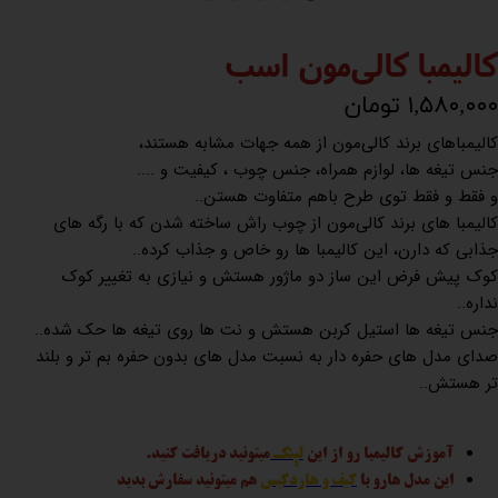
کالیمبا کالی‌مون اسب
۱,۵۸۰,۰۰۰ تومان
کالیمباهای برند کالی‌مون از همه جهات مشابه هستند،
جنس تیغه ها، لوازم همراه، جنس چوب ، کیفیت و ....
و فقط و فقط توی طرح باهم متفاوت هستن..
کالیمبا های برند کالی‌مون از چوب راش ساخته شدن که با رگه های
جذابی که دارن، این کالیمبا ها رو خاص و جذاب کرده..
کوک پیش فرض این ساز دو ماژور هستش و نیازی به تغییر کوک
نداره..
جنس تیغه ها استیل کربن هستش و نت ها روی تیغه ها حک شده..
صدای مدل های حفره دار به نسبت مدل های بدون حفره بم تر و بلند
تر هستش..
آموزش کالیمبا رو از این
لینک
میتونید دریافت کنید.
این مدل هارو با
کیف و هاردکیس
هم میتونید سفارش بدید