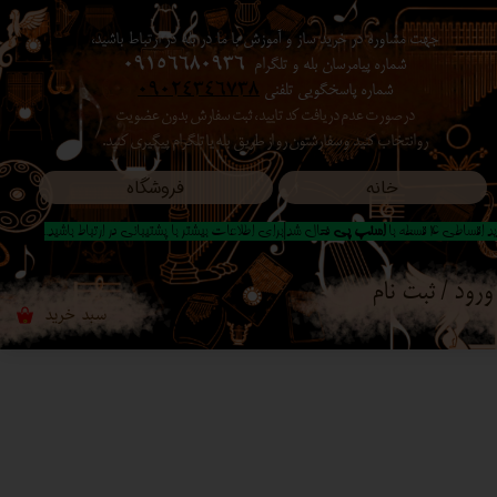
جهت مشاوره در خرید ساز و آموزش با ما در بله در ارتباط باشید،
حساب کاربری من
شماره پیامرسان بله و تلگرام
09156680936
شماره پاسخگویی تلفنی
09024346738
تغییر گذر واژه
در صورت عدم دریافت کد تایید ، ثبت سفارش بدون عضویت
رو انتخاب کنید ​​​​​​​ و سفارشتون رو از طریق بله یا تلگرام پیگیری کنید.
سفارشات
خانه
فروشگاه
خروج از حساب کاربری
 اقساطی 4 قسطه با
اسنپ پی
فعال شد|برای اطلاعات بیشتر با پشتیبانی در ارتباط باشید..
ورود
/
ثبت نام
سبد خرید
۰