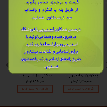
قیمت و موجودی
تماس بگیرید
..
نظرات
از طریق
بله
یا
تلگرام
و
واتساپ
هم درخدمتتون هستیم..
درضمن ​همکاری
اسنپ پی
با فروشگاه
ما شروع شده و شما می تونید با
اسنپ پی
چهار قسطه
خرید کنید.
برای راهنمایی و اطلاعات بیشتر، از
طریق راه های ارتباطی بالا، درخدمتتون
هستیم..
پیکوپن (تاینی پن) 6 نت برند دلکو
پیکوپن (تاینی پن) 6 نت برند دلکو
۱,۴۵۰,۰۰۰ تومان
۱,۴۵۰,۰۰۰ تومان
افزودن به سبد خرید
افزودن به سبد خرید