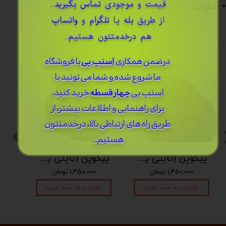
قیمت و موجودی
تماس بگیرید
..
نظرات
از طریق
بله
یا
تلگرام
و
واتساپ
هم درخدمتتون هستیم..
درضمن ​همکاری
اسنپ پی
با فروشگاه
ما شروع شده و شما می تونید با
اسنپ پی
چهار قسطه
خرید کنید.
برای راهنمایی و اطلاعات بیشتر، از
طریق راه های ارتباطی بالا، درخدمتتون
هستیم..
پیکوپن (تاینی پن) 6 نت برند دلکو
پیکوپن (تاینی پن) 6 نت برند دلکو
۱,۴۵۰,۰۰۰ تومان
۱,۴۵۰,۰۰۰ تومان
افزودن به سبد خرید
افزودن به سبد خرید