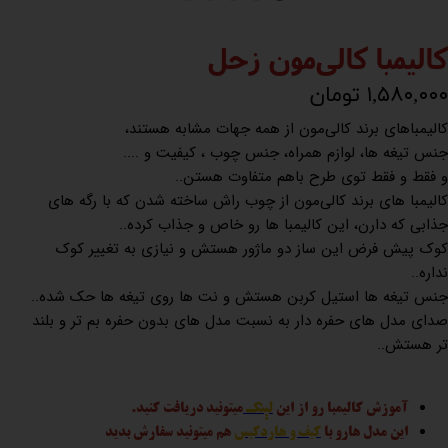
کالیمبا کالی‌مون زحل
۱,۵۸۰,۰۰۰ تومان
کالیمباهای برند کالی‌مون از همه جهات مشابه هستند،
جنس تیغه ها، لوازم همراه، جنس چوب ، کیفیت و ....
و فقط و فقط توی طرح باهم متفاوت هستن..
کالیمبا های برند کالی‌مون از چوب راش ساخته شدن که با رگه های
جذابی که دارن، این کالیمبا ها رو خاص و جذاب کرده..
کوک پیش فرض این ساز دو ماژور هستش و نیازی به تغییر کوک
نداره..
جنس تیغه ها استیل کربن هستش و نت ها روی تیغه ها حک شده..
صدای مدل های حفره دار به نسبت مدل های بدون حفره بم تر و بلند
تر هستش..
آموزش کالیمبا رو از این
لینک
میتونید دریافت کنید.
این مدل هارو با
کیف و هاردکیس
هم میتونید سفارش بدید