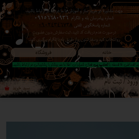
جهت مشاوره در خرید ساز و آموزش با ما در بله در ارتباط باشید،
حساب کاربری من
شماره پیامرسان بله و تلگرام
09156680936
شماره پاسخگویی تلفنی
09024346738
تغییر گذر واژه
در صورت عدم دریافت کد تایید ، ثبت سفارش بدون عضویت
رو انتخاب کنید ​​​​​​​ و سفارشتون رو از طریق بله یا تلگرام پیگیری کنید.
سفارشات
خانه
فروشگاه
خروج از حساب کاربری
 اقساطی 4 قسطه با
اسنپ پی
فعال شد|برای اطلاعات بیشتر با پشتیبانی در ارتباط باشید..
ورود
/
ثبت نام
سبد خرید
۰