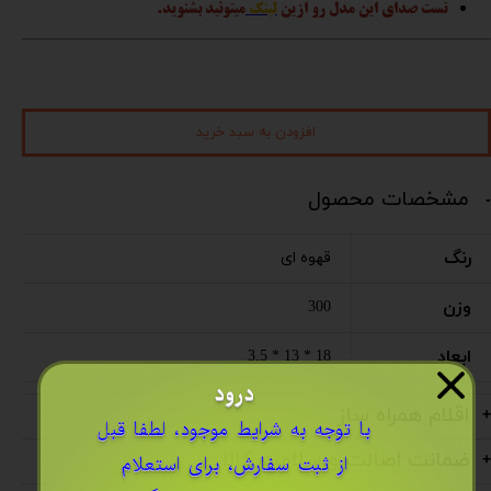
تست صدای این مدل رو ازین
لینک
میتونید بشنوید.
افزودن به سبد خرید
مشخصات محصول
رنگ
قهوه ای
وزن
300
ابعاد
18 * 13 * 3.5
درود
اقلام همراه ساز
​با توجه به شرایط موجود، لطفا قبل
ضمانت اصالت و سلامت کالا
از ثبت سفارش، برای استعلام