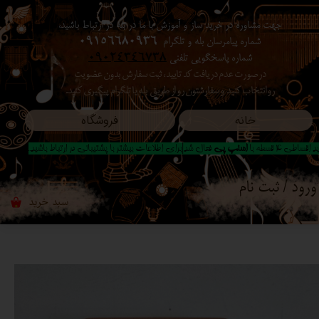
جهت مشاوره در خرید ساز و آموزش با ما در بله در ارتباط باشید،
حساب کاربری من
شماره پیامرسان بله و تلگرام
09156680936
شماره پاسخگویی تلفنی
09024346738
تغییر گذر واژه
در صورت عدم دریافت کد تایید ، ثبت سفارش بدون عضویت
رو انتخاب کنید ​​​​​​​ و سفارشتون رو از طریق بله یا تلگرام پیگیری کنید.
سفارشات
خانه
فروشگاه
خروج از حساب کاربری
 اقساطی 4 قسطه با
اسنپ پی
فعال شد|برای اطلاعات بیشتر با پشتیبانی در ارتباط باشید..
ورود
/
ثبت نام
سبد خرید
۰