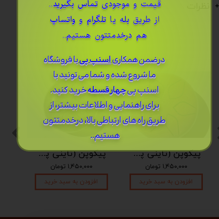
قیمت و موجودی
تماس بگیرید
..
نظرات
از طریق
بله
یا
تلگرام
و
واتساپ
هم درخدمتتون هستیم..
درضمن ​همکاری
اسنپ پی
با فروشگاه
ما شروع شده و شما می تونید با
اسنپ پی
چهار قسطه
خرید کنید.
برای راهنمایی و اطلاعات بیشتر، از
طریق راه های ارتباطی بالا، درخدمتتون
هستیم..
پیکوپن (تاینی پن) 6 نت برند دلکو
پیکوپن (تاینی پن) 6 نت برند دلکو
۱,۴۵۰,۰۰۰ تومان
۱,۴۵۰,۰۰۰ تومان
افزودن به سبد خرید
افزودن به سبد خرید