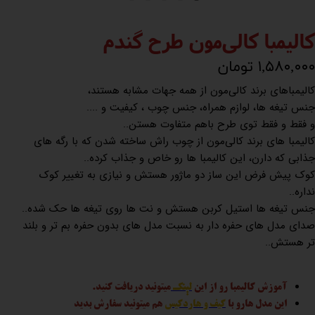
کالیمبا کالی‌مون طرح گندم
۱,۵۸۰,۰۰۰ تومان
کالیمباهای برند کالی‌مون از همه جهات مشابه هستند،
جنس تیغه ها، لوازم همراه، جنس چوب ، کیفیت و ....
و فقط و فقط توی طرح باهم متفاوت هستن..
کالیمبا های برند کالی‌مون از چوب راش ساخته شدن که با رگه های
جذابی که دارن، این کالیمبا ها رو خاص و جذاب کرده..
کوک پیش فرض این ساز دو ماژور هستش و نیازی به تغییر کوک
نداره..
جنس تیغه ها استیل کربن هستش و نت ها روی تیغه ها حک شده..
صدای مدل های حفره دار به نسبت مدل های بدون حفره بم تر و بلند
تر هستش..
آموزش کالیمبا رو از این
لینک
میتونید دریافت کنید.
این مدل هارو با
کیف و هاردکیس
هم میتونید سفارش بدید