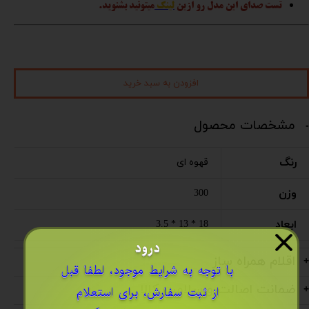
تست صدای این مدل رو ازین
لینک
میتونید بشنوید.
افزودن به سبد خرید
مشخصات محصول
رنگ
قهوه ای
وزن
300
ابعاد
18 * 13 * 3.5
درود
اقلام همراه ساز
​با توجه به شرایط موجود، لطفا قبل
ضمانت اصالت و سلامت کالا
از ثبت سفارش، برای استعلام