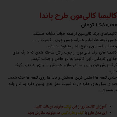
کالیمبا کالی‌مون طرح پاندا
۱,۵۸۰,۰۰۰ تومان
کالیمباهای برند کالی‌مون از همه جهات مشابه هستند،
جنس تیغه ها، لوازم همراه، جنس چوب ، کیفیت و ....
و فقط و فقط توی طرح باهم متفاوت هستن..
کالیمبا های برند کالی‌مون از چوب راش ساخته شدن که با رگه های
جذابی که دارن، این کالیمبا ها رو خاص و جذاب کرده..
کوک پیش فرض این ساز دو ماژور هستش و نیازی به تغییر کوک
نداره..
جنس تیغه ها استیل کربن هستش و نت ها روی تیغه ها حک شده..
صدای مدل های حفره دار به نسبت مدل های بدون حفره بم تر و بلند
تر هستش..
آموزش کالیمبا رو از این
لینک
میتونید دریافت کنید.
این مدل هارو با
کیف و هاردکیس
هم میتونید سفارش بدید