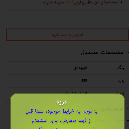
تست صدای این مدل رو ازین
لینک
میتونید بشنوید.
افزودن به سبد خرید
مشخصات محصول
رنگ
قهوه ای
وزن
300
ابعاد
18 * 13 * 3.5
درود
اقلام همراه ساز
​با توجه به شرایط موجود، لطفا قبل
از ثبت سفارش، برای استعلام
ضمانت اصالت و سلامت کالا