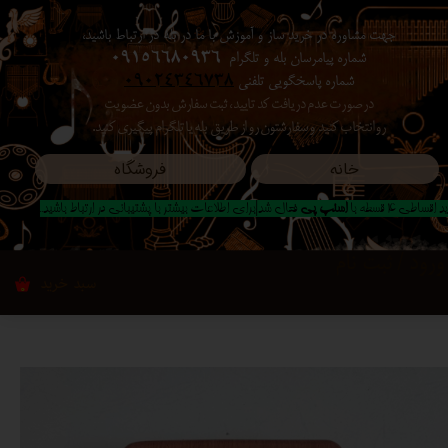
جهت مشاوره در خرید ساز و آموزش با ما در بله در ارتباط باشید،
حساب کاربری من
شماره پیامرسان بله و تلگرام
09156680936
شماره پاسخگویی تلفنی
09024346738
تغییر گذر واژه
در صورت عدم دریافت کد تایید ، ثبت سفارش بدون عضویت
رو انتخاب کنید ​​​​​​​ و سفارشتون رو از طریق بله یا تلگرام پیگیری کنید.
سفارشات
خانه
فروشگاه
خروج از حساب کاربری
 اقساطی 4 قسطه با
اسنپ پی
فعال شد|برای اطلاعات بیشتر با پشتیبانی در ارتباط باشید..
ورود
/
ثبت نام
سبد خرید
۰