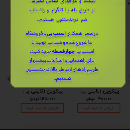
قیمت و موجودی
تماس بگیرید
..
نظرات
از طریق
بله
یا
تلگرام
و
واتساپ
هم درخدمتتون هستیم..
درضمن ​همکاری
اسنپ پی
با فروشگاه
ما شروع شده و شما می تونید با
اسنپ پی
چهار قسطه
خرید کنید.
برای راهنمایی و اطلاعات بیشتر، از
طریق راه های ارتباطی بالا، درخدمتتون
هستیم..
پیکوپن (تاینی پن) 6 نت برند دلکو
پیکوپن (تاینی پن) 6 نت برند دلکو
۱,۴۵۰,۰۰۰ تومان
۱,۴۵۰,۰۰۰ تومان
افزودن به سبد خرید
افزودن به سبد خرید