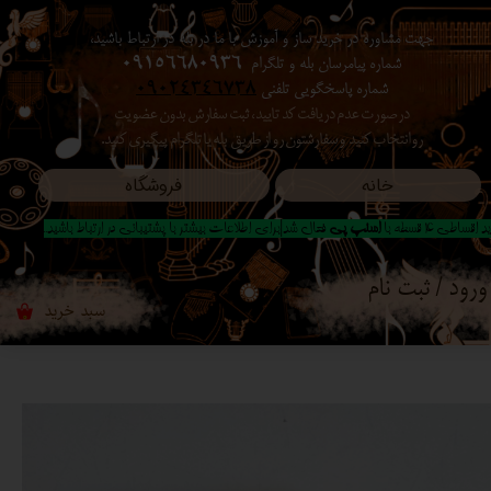
جهت مشاوره در خرید ساز و آموزش با ما در بله در ارتباط باشید،
حساب کاربری من
شماره پیامرسان بله و تلگرام
09156680936
شماره پاسخگویی تلفنی
09024346738
تغییر گذر واژه
در صورت عدم دریافت کد تایید ، ثبت سفارش بدون عضویت
رو انتخاب کنید ​​​​​​​ و سفارشتون رو از طریق بله یا تلگرام پیگیری کنید.
سفارشات
خانه
فروشگاه
خروج از حساب کاربری
 اقساطی 4 قسطه با
اسنپ پی
فعال شد|برای اطلاعات بیشتر با پشتیبانی در ارتباط باشید..
ورود
/
ثبت نام
سبد خرید
۰