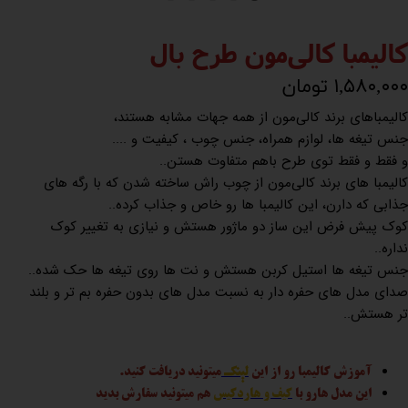
کالیمبا کالی‌مون طرح بال
۱,۵۸۰,۰۰۰ تومان
کالیمباهای برند کالی‌مون از همه جهات مشابه هستند،
جنس تیغه ها، لوازم همراه، جنس چوب ، کیفیت و ....
و فقط و فقط توی طرح باهم متفاوت هستن..
کالیمبا های برند کالی‌مون از چوب راش ساخته شدن که با رگه های
جذابی که دارن، این کالیمبا ها رو خاص و جذاب کرده..
کوک پیش فرض این ساز دو ماژور هستش و نیازی به تغییر کوک
نداره..
جنس تیغه ها استیل کربن هستش و نت ها روی تیغه ها حک شده..
صدای مدل های حفره دار به نسبت مدل های بدون حفره بم تر و بلند
تر هستش..
آموزش کالیمبا رو از این
لینک
میتونید دریافت کنید.
این مدل هارو با
کیف و هاردکیس
هم میتونید سفارش بدید