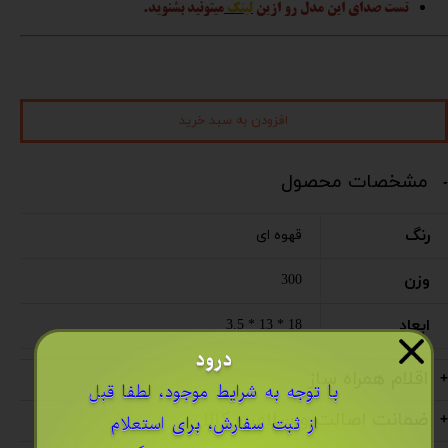
تست صدای این مدل رو ازین
لینک
میتونید بشنوید.
افزودن به سبد خرید
مشخصات محصول
رنگ
قهوه ای
وزن
300
ابعاد
18 * 13 * 3.5
درود
اقلام همراه ساز
​با توجه به شرایط موجود، لطفا قبل
ضمانت اصالت و سلامت کالا
از ثبت سفارش، برای استعلام