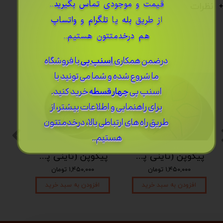
قیمت و موجودی
تماس بگیرید
..
نظرات
از طریق
بله
یا
تلگرام
و
واتساپ
هم درخدمتتون هستیم..
درضمن ​همکاری
اسنپ پی
با فروشگاه
ما شروع شده و شما می تونید با
اسنپ پی
چهار قسطه
خرید کنید.
برای راهنمایی و اطلاعات بیشتر، از
طریق راه های ارتباطی بالا، درخدمتتون
هستیم..
پیکوپن (تاینی پن) 6 نت برند دلکو
پیکوپن (تاینی پن) 6 نت برند دلکو
۱,۴۵۰,۰۰۰ تومان
۱,۴۵۰,۰۰۰ تومان
افزودن به سبد خرید
افزودن به سبد خرید