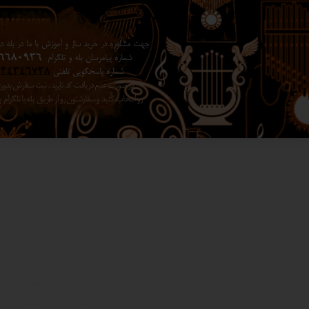
جهت مشاوره در خرید ساز و آموزش با ما در بله در 
شماره پیامرسان بله و تلگرام
6680936
شماره پاسخگویی تلفنی
024346738
در صورت عدم دریافت کد تایید ، ثبت سفارش بد
رو انتخاب کنید ​​​​​​​ و سفارشتون رو از طریق بله یا تلگرا