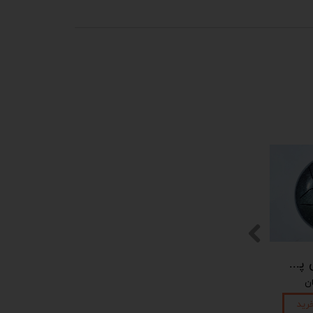
پیکوپن (تاینی پن) 6 نت برند دلکو
رید