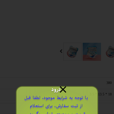
380
درود
18 * 13.5 * 3.5
​با توجه به شرایط موجود، لطفا قبل
از ثبت سفارش، برای استعلام