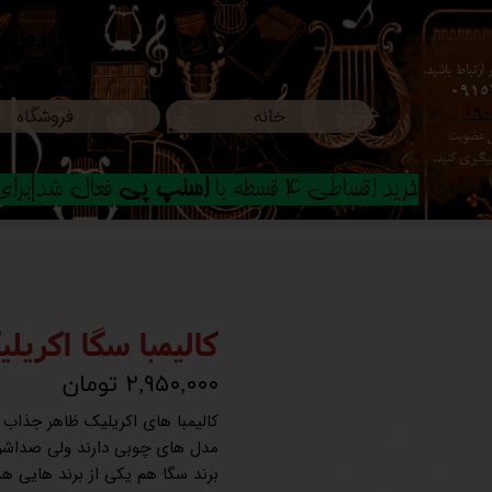
ارتباط باشید،
0915
خانه
فروشگاه
09
ون عضویت
م پیگیری کنید.
خرید اقساطی 4 قسطه با
اسنپ پی
فعال شد|برای ا
کالیمبا سگا اکریل
۲,۹۵۰,۰۰۰ تومان
کالیمبا های اکریلیک ظاهر جذاب
مدل های چوبی دارند ولی صداشون
برند سگا هم یکی از برند هایی ه