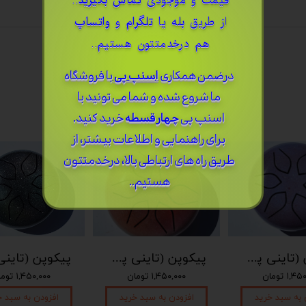
قیمت و موجودی
تماس بگیرید
..
از طریق
بله
یا
تلگرام
و
واتساپ
هم درخدمتتون هستیم..
درضمن ​همکاری
اسنپ پی
با فروشگاه
ما شروع شده و شما می تونید با
اسنپ پی
چهار قسطه
خرید کنید.
برای راهنمایی و اطلاعات بیشتر، از
طریق راه های ارتباطی بالا، درخدمتتون
هستیم..
پیکوپن (تاینی پن) 6 نت برند دلکو
پیکوپن (تاینی پن) 6 نت برند دلکو
۱, تومان
۱,۴۵۰,۰۰۰ تومان
۱,۴۵۰,۰۰۰ تومان
 به سبد خرید
افزودن به سبد خرید
افزودن به سبد خ