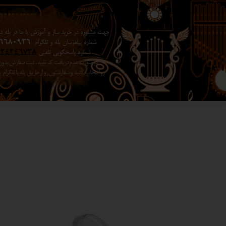
جهت مشاوره در خرید ساز و آموزش با ما در بله در 
شماره پیامرسان بله و تلگرام
6680936
شماره پاسخگویی تلفنی
024346738
در صورت عدم دریافت کد تایید ، ثبت سفارش بد
رو انتخاب کنید ​​​​​​​ و سفارشتون رو از طریق بله یا تلگرا