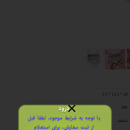
18 * 13.5 * 3.5
درود
500
​با توجه به شرایط موجود، لطفا قبل
شفاف
از ثبت سفارش، برای استعلام