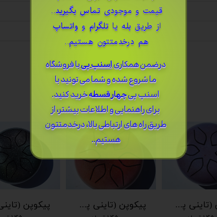
قیمت و موجودی
تماس بگیرید
..
از طریق
بله
یا
تلگرام
و
واتساپ
هم درخدمتتون هستیم..
درضمن ​همکاری
اسنپ پی
با فروشگاه
ما شروع شده و شما می تونید با
اسنپ پی
چهار قسطه
خرید کنید.
برای راهنمایی و اطلاعات بیشتر، از
طریق راه های ارتباطی بالا، درخدمتتون
هستیم..
پیکوپن (تاینی پن) 6 نت برند دلکو
پیکوپن (تاینی پن) 6 نت برند دلکو