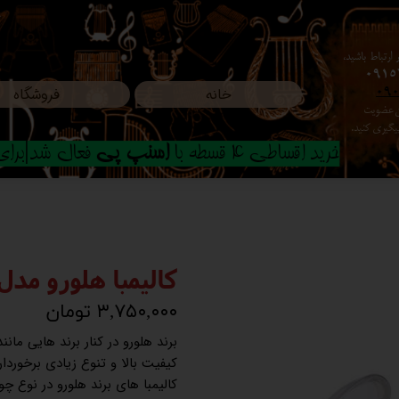
ارتباط باشید،
0915
خانه
فروشگاه
09
ون عضویت
م پیگیری کنید.
خرید اقساطی 4 قسطه با
اسنپ پی
فعال شد|برای ا
کالیمبا هلورو مدل
۳,۷۵۰,۰۰۰ تومان
برند هلورو در کنار برند هایی مان
کیفیت بالا و تنوع زیادی برخوردا
کالیمبا های برند هلورو در نوع