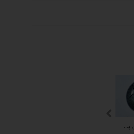
پیکوپن (تاینی پن) 6 نت برند دلکو