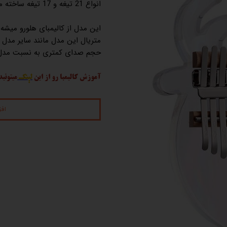
انواع 21 تیغه و 17 تیغه ساخته میشن..
این مدل از کالیمبای هلورو می
متریال این مدل مانند سایر مدل
حجم صدای کمتری به نسبت مدل ه
آموزش کالیمبا رو از این
لینک
میتونید
اف