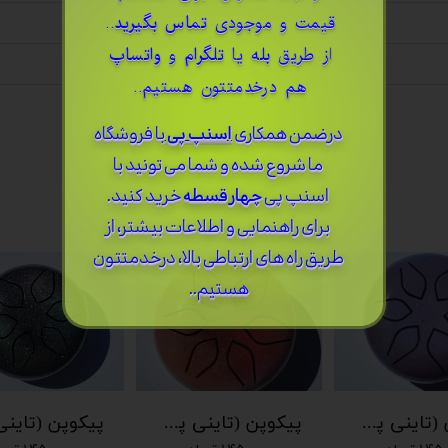
قیمت و موجودی
تماس بگیرید
..
از طریق
بله
یا
تلگرام
و
واتساپ
هم درخدمتتون هستیم..
درضمن ​همکاری
اسنپ پی
با فروشگاه
ما شروع شده و شما می تونید با
اسنپ پی
چهار قسطه
خرید کنید.
برای راهنمایی و اطلاعات بیشتر، از
طریق راه های ارتباطی بالا، درخدمتتون
هستیم..
پیکوپن (تاینی پن) 6 نت برند دلکو
پیکوپن (تاینی پن) 6 نت برند دلکو