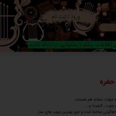
ورود
/
ثبت نام
سبد خرید
۰
حساب کاربری من
تغییر گذر واژه
طلاعات بیشتر با پشتیبانی در ارتباط باشید..
سفارشات
خروج از حساب
کاربری
 حفره
همه جهات مشابه هم هستند،
چوب ، کیفیت و ....
ماهاگونی ساخته شده و جزو بهترین چوب های ساز