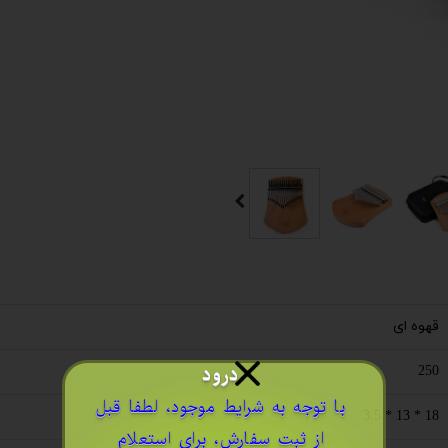
قهوه ای
درود
250
​با توجه به شرایط موجود، لطفا قبل
18 * 13 * 3.5
از ثبت سفارش، برای استعلام