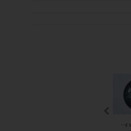
پیکوپن (تاینی پن) 6 نت برند دلکو