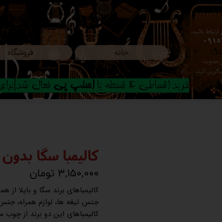
ارتباط باشید،
0915
خانه
فروشگاه
09
ون عضویت
م پیگیری کنید.
خرید اقساطی 4 قسطه با
اسنپ پی
فعال شد|برای ا
کالیمبا سگا بدون
۳,۱۵۰,۰۰۰ تومان
کالیمباهای برند سگا و بایلا از 
جنس تیغه ها، لوازم همراه، جنس 
کالیمباهای این دو برند از چوب 