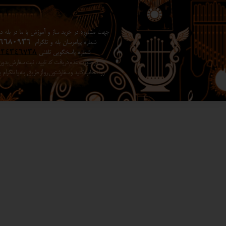
جهت مشاوره در خرید ساز و آموزش با ما در بله در 
شماره پیامرسان بله و تلگرام
6680936
شماره پاسخگویی تلفنی
024346738
در صورت عدم دریافت کد تایید ، ثبت سفارش بد
رو انتخاب کنید ​​​​​​​ و سفارشتون رو از طریق بله یا تلگرا