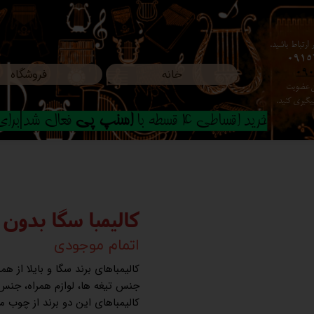
ارتباط باشید،
0915
خانه
فروشگاه
09
ون عضویت
م پیگیری کنید.
خرید اقساطی 4 قسطه با
اسنپ پی
فعال شد|برای ا
کالیمبا سگا بدون
اتمام موجودی
کالیمباهای برند سگا و بایلا از 
جنس تیغه ها، لوازم همراه، جنس 
کالیمباهای این دو برند از چوب 