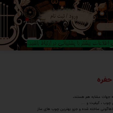
ورود
/
ثبت نام
سبد خرید
۰
حساب کاربری من
تغییر گذر واژه
طلاعات بیشتر با پشتیبانی در ارتباط باشید..
سفارشات
خروج از حساب
کاربری
 حفره
همه جهات مشابه هم هستند،
چوب ، کیفیت و ....
ماهاگونی ساخته شده و جزو بهترین چوب های ساز