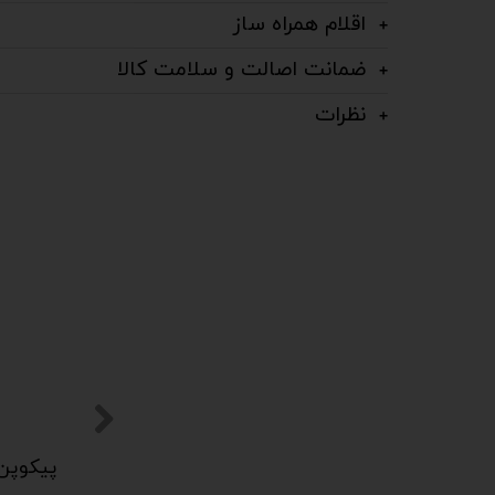
اقلام همراه ساز
ضمانت اصالت و سلامت کالا
نظرات
پیکوپن (تاینی پن) 6 نت برند دلکو
پیکوپن (تاینی پن) 6 نت برند دلکو