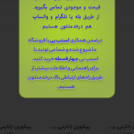
قیمت و موجودی
تماس بگیرید
..
از طریق
بله
یا
تلگرام
و
واتساپ
هم درخدمتتون هستیم..
درضمن ​همکاری
اسنپ پی
با فروشگاه
ما شروع شده و شما می تونید با
اسنپ پی
چهار قسطه
خرید کنید.
برای راهنمایی و اطلاعات بیشتر، از
طریق راه های ارتباطی بالا، درخدمتتون
هستیم..
پیکوپن (تاینی پن) 6 نت برند دلکو
پیکوپن (تاینی پن) 6 نت برند دلکو