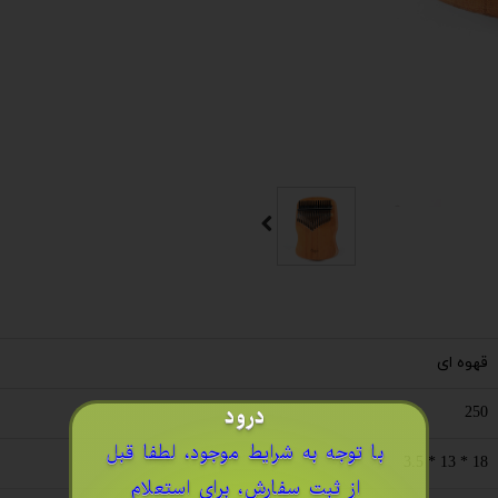
قهوه ای
درود
250
​با توجه به شرایط موجود، لطفا قبل
18 * 13 * 3.5
از ثبت سفارش، برای استعلام