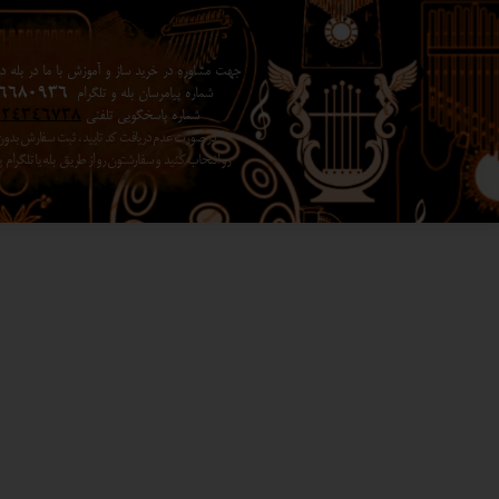
جهت مشاوره در خرید ساز و آموزش با ما در بله در 
شماره پیامرسان بله و تلگرام
6680936
شماره پاسخگویی تلفنی
024346738
در صورت عدم دریافت کد تایید ، ثبت سفارش بد
رو انتخاب کنید ​​​​​​​ و سفارشتون رو از طریق بله یا تلگرا