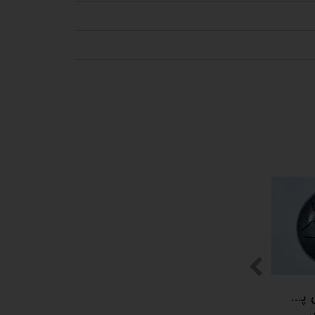
پیکوپن (تاینی پن) 6 نت برند دلکو