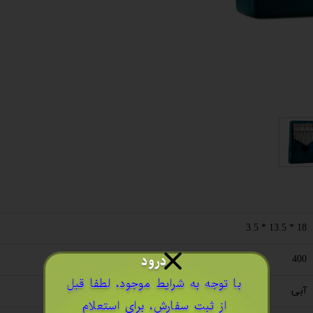
18 * 13.5 * 3.5
درود
400
​با توجه به شرایط موجود، لطفا قبل
آبی
از ثبت سفارش، برای استعلام