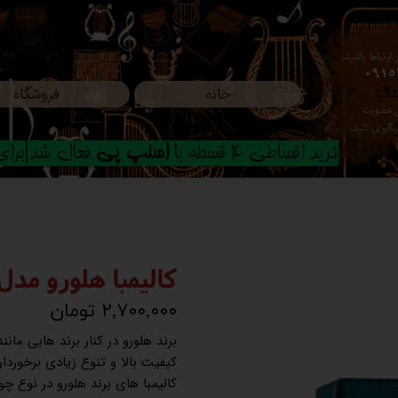
ارتباط باشید،
0915
خانه
فروشگاه
09
ون عضویت
م پیگیری کنید.
خرید اقساطی 4 قسطه با
اسنپ پی
فعال شد|برای ا
کالیمبا هلورو مدل khd رنگ آب
۲,۷۰۰,۰۰۰ تومان
برند هلورو در کنار برند هایی مان
کیفیت بالا و تنوع زیادی برخوردا
کالیمبا های برند هلورو در نوع