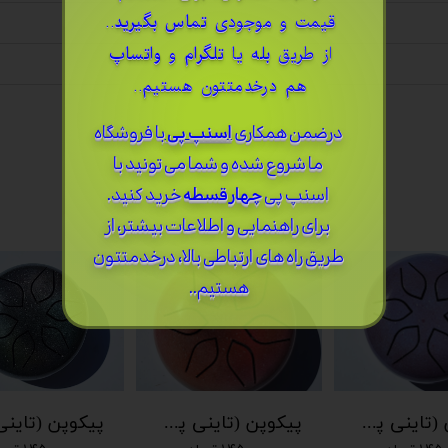
قیمت و موجودی
تماس بگیرید
..
از طریق
بله
یا
تلگرام
و
واتساپ
هم درخدمتتون هستیم..
درضمن ​همکاری
اسنپ پی
با فروشگاه
ما شروع شده و شما می تونید با
اسنپ پی
چهار قسطه
خرید کنید.
برای راهنمایی و اطلاعات بیشتر، از
طریق راه های ارتباطی بالا، درخدمتتون
هستیم..
پیکوپن (تاینی پن) 6 نت برند دلکو
پیکوپن (تاینی پن) 6 نت برند دلکو