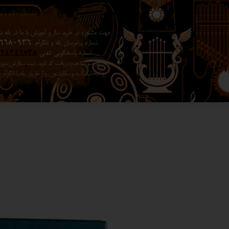
جهت مشاوره در خرید ساز و آموزش با ما در بله در 
شماره پیامرسان بله و تلگرام
6680936
شماره پاسخگویی تلفنی
024346738
در صورت عدم دریافت کد تایید ، ثبت سفارش بد
رو انتخاب کنید ​​​​​​​ و سفارشتون رو از طریق بله یا تلگرا