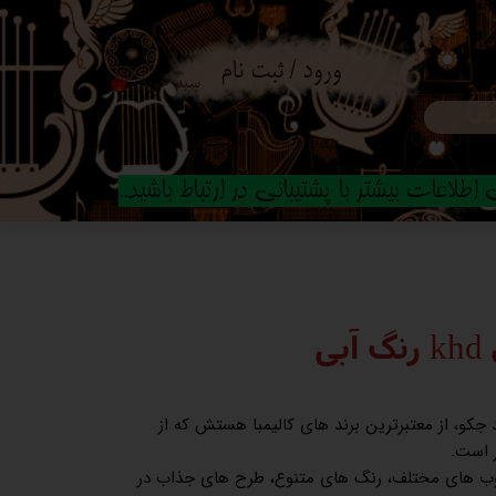
ورود
/
ثبت نام
سبد خرید
۰
حساب کاربری من
تغییر گذر واژه
طلاعات بیشتر با پشتیبانی در ارتباط باشید..
سفارشات
خروج از حساب
کاربری
ی
ند جکو، از معتبرترین برند های کالیمبا هستش که از
ر است.
 چوب های مختلف، رنگ های متنوع، طرح های جذاب در