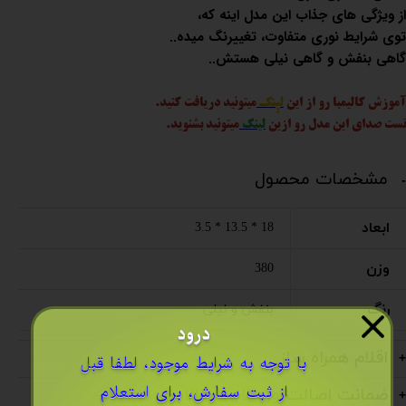
از ویژگی های جذاب این مدل اینه که،
توی شرایط نوری متفاوت، تغییرنگ میده..
گاهی بنفش و گاهی نیلی هستش..
آموزش کالیمبا رو از این
لینک
میتونید دریافت کنید.
تست صدای این مدل رو ازین
لینک
میتونید بشنوید.
مشخصات محصول
ابعاد
18 * 13.5 * 3.5
وزن
380
رنگ
بنفش و نیلی
درود
اقلام همراه ساز
​با توجه به شرایط موجود، لطفا قبل
از ثبت سفارش، برای استعلام
ضمانت اصالت و سلامت کالا