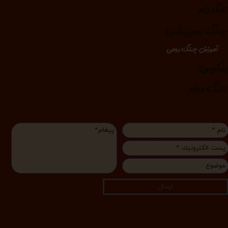
انگدرام
نگ رومی (لیر)
آموزش چنگ رومی
یکوپن
انگ درام
ارسال