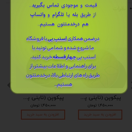
قیمت و موجودی
تماس بگیرید
..
نظرات
از طریق
بله
یا
تلگرام
و
واتساپ
هم درخدمتتون هستیم..
درضمن ​همکاری
اسنپ پی
با فروشگاه
ما شروع شده و شما می تونید با
اسنپ پی
چهار قسطه
خرید کنید.
برای راهنمایی و اطلاعات بیشتر، از
طریق راه های ارتباطی بالا، درخدمتتون
هستیم..
پیکوپن (تاینی پن) 6 نت برند دلکو
پیکوپن (تاینی پن) 6 نت برند دلکو
۱,۴۵۰,۰۰۰ تومان
۱,۴۵۰,۰۰۰ تومان
افزودن به سبد خرید
افزودن به سبد خرید