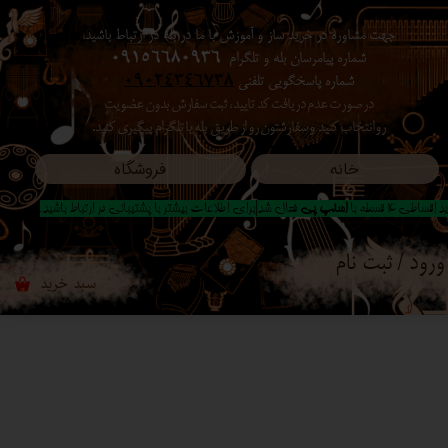
جهت مشاوره در خرید ساز و آموزش با ما در بله در ارتباط باشید،
حساب کاربری من
شماره پیامرسان بله و تلگرام
09156680936
شماره پاسخگویی تلفنی
09024346738
تغییر گذر واژه
در صورت عدم دریافت کد تایید ، ثبت سفارش بدون عضویت
رو انتخاب کنید ​​​​​​​ و سفارشتون رو از طریق بله یا تلگرام پیگیری کنید.
سفارشات
خانه
فروشگاه
خروج از حساب کاربری
 اقساطی 4 قسطه با
اسنپ پی
فعال شد|برای اطلاعات بیشتر با پشتیبانی در ارتباط باشید..
ورود
/
ثبت نام
سبد خرید
۰