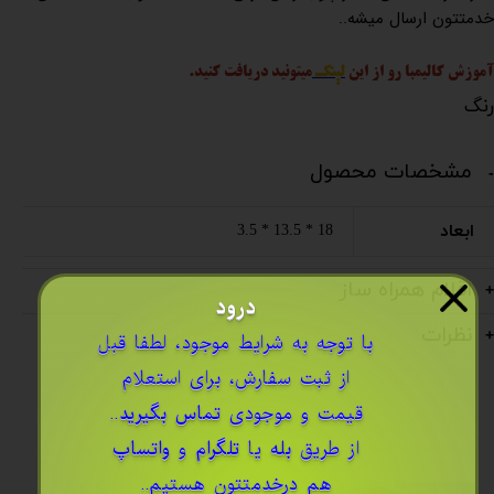
خدمتتون ارسال میشه..
آموزش کالیمبا رو از این
لینک
میتونید دریافت کنید.
رنگ
مشخصات محصول
ابعاد
18 * 13.5 * 3.5
اقلام همراه ساز
درود
نظرات
​با توجه به شرایط موجود، لطفا قبل
از ثبت سفارش، برای استعلام
قیمت و موجودی
تماس بگیرید
..
از طریق
بله
یا
تلگرام
و
واتساپ
هم درخدمتتون هستیم..