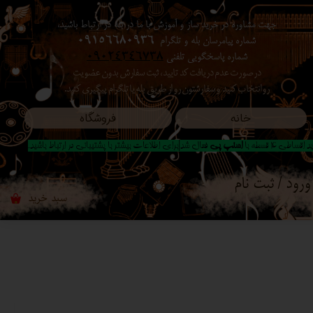
جهت مشاوره در خرید ساز و آموزش با ما در بله در ارتباط باشید،
حساب کاربری من
شماره پیامرسان بله و تلگرام
09156680936
شماره پاسخگویی تلفنی
09024346738
تغییر گذر واژه
در صورت عدم دریافت کد تایید ، ثبت سفارش بدون عضویت
رو انتخاب کنید ​​​​​​​ و سفارشتون رو از طریق بله یا تلگرام پیگیری کنید.
سفارشات
خانه
فروشگاه
خروج از حساب کاربری
 اقساطی 4 قسطه با
اسنپ پی
فعال شد|برای اطلاعات بیشتر با پشتیبانی در ارتباط باشید..
ورود
/
ثبت نام
سبد خرید
۰