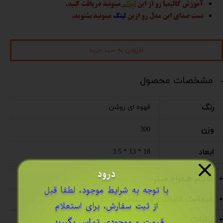
آموزش کالیمبا رو از این
لینک
میتونید دریافت کنید.
تست صدای این مدل رو ازین
لینک
میتونید بشنوید.
افزودن به سبد خرید
مشخصات محصول
رنگ
قهوه ای روشن
وزن
300
ابعاد
18 * 13 * 3.5
درود
اقلام همراه ساز
​با توجه به شرایط موجود، لطفا قبل
ضمانت اصالت و سلامت کالا
از ثبت سفارش، برای استعلام
نظرات
قیمت و موجودی
تماس بگیرید
..