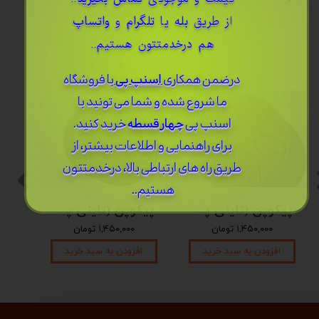
از طریق
بله
یا
تلگرام
و
واتساپ
هم درخدمتتون هستیم..
درضمن ​همکاری
اسنپ پی
با فروشگاه
ما شروع شده و شما می تونید با
اسنپ پی
چهار قسطه
خرید کنید.
برای راهنمایی و اطلاعات بیشتر، از
طریق راه های ارتباطی بالا، درخدمتتون
هستیم..
پیکوپن (تاینی پن) 6 نت برند دلکو
پیکوپن (تاینی پن) 6 نت برند دلکو
۱,۴۵۰,۰۰۰ تومان
۱,۴۵۰,۰۰۰ تومان
افزودن به سبد خرید
افزودن به سبد خرید