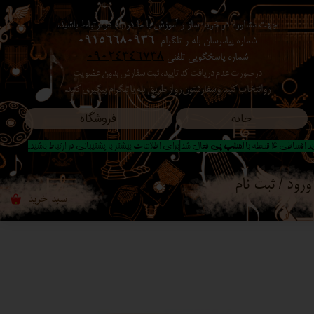
جهت مشاوره در خرید ساز و آموزش با ما در بله در ارتباط باشید،
حساب کاربری من
شماره پیامرسان بله و تلگرام
09156680936
شماره پاسخگویی تلفنی
09024346738
تغییر گذر واژه
در صورت عدم دریافت کد تایید ، ثبت سفارش بدون عضویت
رو انتخاب کنید ​​​​​​​ و سفارشتون رو از طریق بله یا تلگرام پیگیری کنید.
سفارشات
خانه
فروشگاه
خروج از حساب کاربری
 اقساطی 4 قسطه با
اسنپ پی
فعال شد|برای اطلاعات بیشتر با پشتیبانی در ارتباط باشید..
ورود
/
ثبت نام
سبد خرید
۰