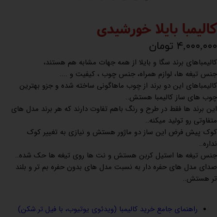
کالیمبا بایلا خورشیدی
۴,۰۰۰,۰۰۰ تومان
کالیمباهای برند سگا و بایلا از همه جهات مشابه هم هستند،
جنس تیغه ها، لوازم همراه، جنس چوب ، کیفیت و ....
کالیمباهای این دو برند از چوب ماهاگونی ساخته شده و جزو بهترین
چوب های ساز کالیمبا هستش..
این برند ها فقط در طرح و رنگ باهم تفاوت دارند که هر برند مدل های
متفاوتی رو تولید میکنه..
کوک پیش فرض این ساز دو ماژور هستش و نیازی به تغییر کوک
نداره..
جنس تیغه ها استیل کربن هستش و نت ها روی تیغه ها حک شده..
صدای مدل های حفره دار به نسبت مدل های بدون حفره بم تر و بلند
تر هستش..
راهنمای جامع خرید کالیمبا (ویدئوی یوتیوب، با فیل.تر.شکن)