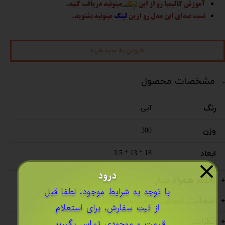
آموزش کالیمبا رو از این
لینک
میتونید دریافت کنید.
تست صدای این مدل رو ازین
لینک
میتونید بشنوید.
افزودن به سبد خرید
مشخصات محصول
رنگ
آبی
وزن
300
ابعاد
18 * 13 * 3.5
درود
اقلام همراه ساز
​با توجه به شرایط موجود، لطفا قبل
ضمانت اصالت و سلامت کالا
از ثبت سفارش، برای استعلام
نظرات
قیمت و موجودی
تماس بگیرید
..