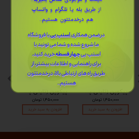
از طریق
بله
یا
تلگرام
و
واتساپ
هم درخدمتتون هستیم..
درضمن ​همکاری
اسنپ پی
با فروشگاه
ما شروع شده و شما می تونید با
اسنپ پی
چهار قسطه
خرید کنید.
برای راهنمایی و اطلاعات بیشتر، از
طریق راه های ارتباطی بالا، درخدمتتون
هستیم..
پیکوپن (تاینی پن) 6 نت برند دلکو
پیکوپن (تاینی پن) 6 نت برند دلکو
۱,۴۵۰,۰۰۰ تومان
۱,۴۵۰,۰۰۰ تومان
افزودن به سبد خرید
افزودن به سبد خرید