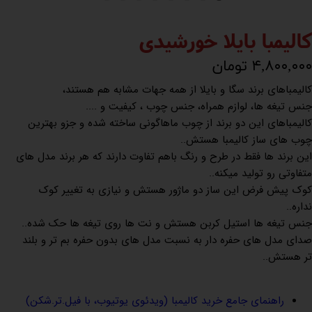
کالیمبا بایلا خورشیدی
۴,۸۰۰,۰۰۰ تومان
کالیمباهای برند سگا و بایلا از همه جهات مشابه هم هستند،
جنس تیغه ها، لوازم همراه، جنس چوب ، کیفیت و ....
کالیمباهای این دو برند از چوب ماهاگونی ساخته شده و جزو بهترین
چوب های ساز کالیمبا هستش..
این برند ها فقط در طرح و رنگ باهم تفاوت دارند که هر برند مدل های
متفاوتی رو تولید میکنه..
کوک پیش فرض این ساز دو ماژور هستش و نیازی به تغییر کوک
نداره..
جنس تیغه ها استیل کربن هستش و نت ها روی تیغه ها حک شده..
صدای مدل های حفره دار به نسبت مدل های بدون حفره بم تر و بلند
تر هستش..
راهنمای جامع خرید کالیمبا (ویدئوی یوتیوب، با فیل.تر.شکن)