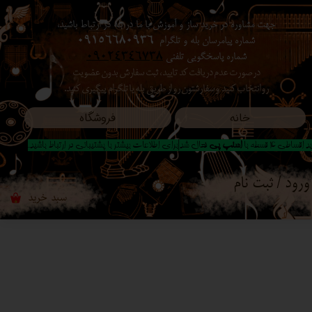
جهت مشاوره در خرید ساز و آموزش با ما در بله در ارتباط باشید،
حساب کاربری من
شماره پیامرسان بله و تلگرام
09156680936
شماره پاسخگویی تلفنی
09024346738
تغییر گذر واژه
در صورت عدم دریافت کد تایید ، ثبت سفارش بدون عضویت
رو انتخاب کنید ​​​​​​​ و سفارشتون رو از طریق بله یا تلگرام پیگیری کنید.
سفارشات
خانه
فروشگاه
خروج از حساب کاربری
 اقساطی 4 قسطه با
اسنپ پی
فعال شد|برای اطلاعات بیشتر با پشتیبانی در ارتباط باشید..
ورود
/
ثبت نام
سبد خرید
۰