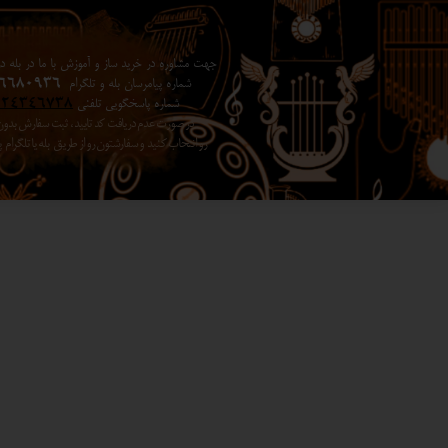
جهت مشاوره در خرید ساز و آموزش با ما در بله در 
شماره پیامرسان بله و تلگرام
6680936
شماره پاسخگویی تلفنی
024346738
در صورت عدم دریافت کد تایید ، ثبت سفارش بد
رو انتخاب کنید ​​​​​​​ و سفارشتون رو از طریق بله یا تلگرا