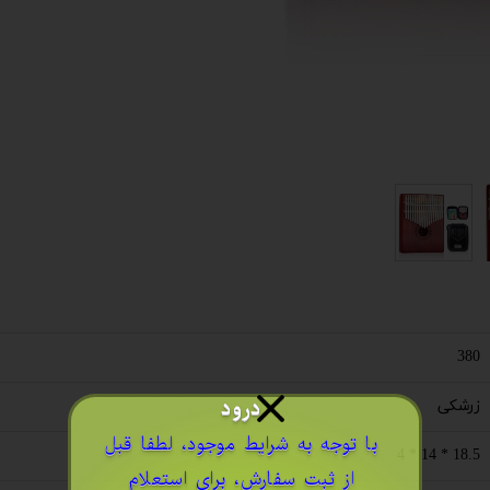
380
درود
زرشکی
​با توجه به شرایط موجود، لطفا قبل
18.5 * 14 * 4
از ثبت سفارش، برای استعلام