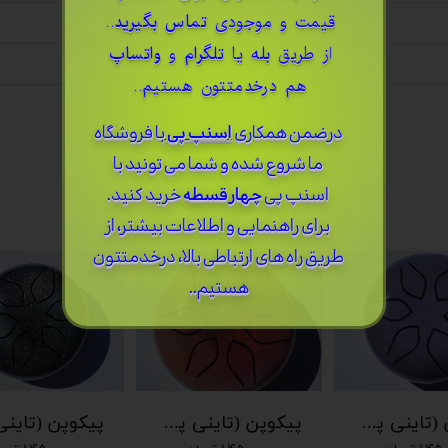
قیمت و موجودی
تماس بگیرید
..
از طریق
بله
یا
تلگرام
و
واتساپ
هم درخدمتتون هستیم..
درضمن ​همکاری
اسنپ پی
با فروشگاه
ما شروع شده و شما می تونید با
اسنپ پی
چهار قسطه
خرید کنید.
برای راهنمایی و اطلاعات بیشتر، از
طریق راه های ارتباطی بالا، درخدمتتون
هستیم..
پیکوپن (تاینی پن) 6 نت برند دلکو
پیکوپن (تاینی پن) 6 نت برند دلکو