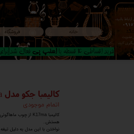
ارتباط باشید،
0915
خانه
فروشگاه
09
ون عضویت
م پیگیری کنید.
خرید اقساطی 4 قسطه با
اسنپ پی
فعال شد|برای ا
کالیمبا جکو مدل k17ma
اتمام موجودی
کالیمبا
از چوب ماهاگونی س
K17ma
هستش..
نواختن با این مدل به دلیل تیغه