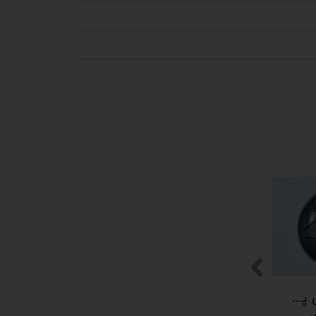
پیکوپن (تاینی پن) 6 نت برند دلکو