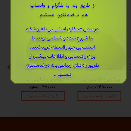
از طریق
بله
یا
تلگرام
و
واتساپ
هم درخدمتتون هستیم..
درضمن ​همکاری
اسنپ پی
با فروشگاه
ما شروع شده و شما می تونید با
اسنپ پی
چهار قسطه
خرید کنید.
برای راهنمایی و اطلاعات بیشتر، از
طریق راه های ارتباطی بالا، درخدمتتون
هستیم..
پیکوپن (تاینی پن) 6 نت برند دلکو
پیکوپن (تاینی پن) 6 نت برند دلکو
۱,۴۵۰,۰۰۰ تومان
۱,۴۵۰,۰۰۰ تومان
افزودن به سبد خرید
افزودن به سبد خرید