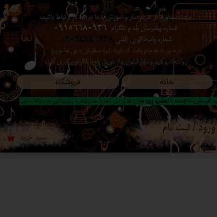
جهت مشاوره در خرید ساز و آموزش با ما در بله در ارتباط باشید،
حساب کاربری من
شماره پیامرسان بله و تلگرام
09156680936
شماره پاسخگویی تلفنی
09024346738
تغییر گذر واژه
در صورت عدم دریافت کد تایید ، ثبت سفارش بدون عضویت
رو انتخاب کنید ​​​​​​​ و سفارشتون رو از طریق بله یا تلگرام پیگیری کنید.
سفارشات
خانه
فروشگاه
خروج از حساب کاربری
 اقساطی 4 قسطه با
اسنپ پی
فعال شد|برای اطلاعات بیشتر با پشتیبانی در ارتباط باشید..
ورود
/
ثبت نام
سبد خرید
۰