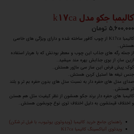
کالیمبا جکو مدل k17ca
۵,۶۰۰,۰۰۰ تومان
کالیمبا
از چوب کافور ساخته شده و دارای ویژگی های خاصی
K17ca
هستش..
از جمله رگه های جذاب این چوب و معطر بودنش که با هربار استفاده
ازین ساز، از بوی جذابش بهره مند میشید..
کوک پیش فرض این ساز سی ماژور هستش..
جنس تیغه ها استیل کربن هستش..
صدای مدل های حفره دار به نسبت مدل های بدون حفره بم تر و بلند
تر هستش..
کالیمبا های حفره دار برند جکو همشون از نظر کیفیت مثل هم هستن
و اختلاف قیمتشون به دلیل اختلاف توی نوع چوبشون هستش..
راهنمای جامع خرید کالیمبا (ویدوئوی یوتیوب، با فیل.تر.شکن)
ویدئوی آنباکسینگ کالیمبا
K17ca