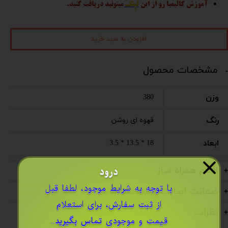
آموزش کالیمبا رو از این
لینک
میتونید دریافت کنید.
افزودن به سبد خرید
مشخصات محصول
وزن
380
رنگ
قهوه ای روشن
ابعاد
18 * 13.5 * 3.5
درود
اقلام همراه ساز
​با توجه به شرایط موجود، لطفا قبل
ضمانت اصالت و سلامت کالا
از ثبت سفارش، برای استعلام
نظرات
قیمت و موجودی
تماس بگیرید
..