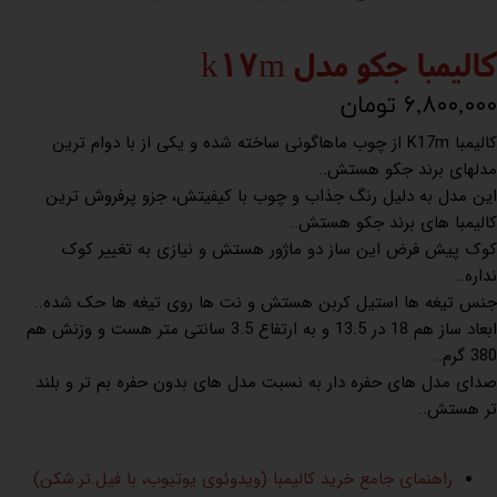
کالیمبا جکو مدل k17m
۶,۸۰۰,۰۰۰ تومان
کالیمبا K17m از چوب ماهاگونی ساخته شده و یکی از با دوام ترین
مدلهای برند جکو هستش..
این مدل به دلیل رنگ جذاب و چوب با کیفیتش، جزو پرفروش ترین
کالیمبا های برند جکو هستش..
کوک پیش فرض این ساز دو ماژور هستش و نیازی به تغییر کوک
نداره..
جنس تیغه ها استیل کربن هستش و نت ها روی تیغه ها حک شده..
ابعاد ساز هم 18 در 13.5 و به ارتفاع 3.5 سانتی متر هست و وزنش هم
380 گرم..
صدای مدل های حفره دار به نسبت مدل های بدون حفره بم تر و بلند
تر هستش..
راهنمای جامع خرید کالیمبا (ویدوئوی یوتیوب، با فیل.تر.شکن)