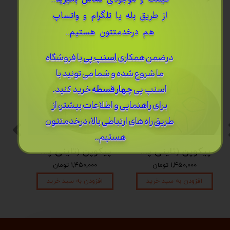
از طریق
بله
یا
تلگرام
و
واتساپ
هم درخدمتتون هستیم..
درضمن ​همکاری
اسنپ پی
با فروشگاه
ما شروع شده و شما می تونید با
اسنپ پی
چهار قسطه
خرید کنید.
برای راهنمایی و اطلاعات بیشتر، از
طریق راه های ارتباطی بالا، درخدمتتون
هستیم..
پیکوپن (تاینی پن) 6 نت برند دلکو
پیکوپن (تاینی پن) 6 نت برند دلکو
۱,۴۵۰,۰۰۰ تومان
۱,۴۵۰,۰۰۰ تومان
افزودن به سبد خرید
افزودن به سبد خرید