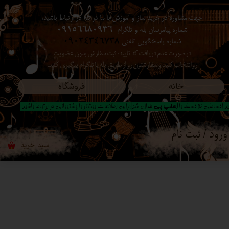
جهت مشاوره در خرید ساز و آموزش با ما در بله در ارتباط باشید،
حساب کاربری من
شماره پیامرسان بله و تلگرام
09156680936
شماره پاسخگویی تلفنی
09024346738
تغییر گذر واژه
در صورت عدم دریافت کد تایید ، ثبت سفارش بدون عضویت
رو انتخاب کنید ​​​​​​​ و سفارشتون رو از طریق بله یا تلگرام پیگیری کنید.
سفارشات
خانه
فروشگاه
خروج از حساب کاربری
 اقساطی 4 قسطه با
اسنپ پی
فعال شد|برای اطلاعات بیشتر با پشتیبانی در ارتباط باشید..
ورود
/
ثبت نام
سبد خرید
۰