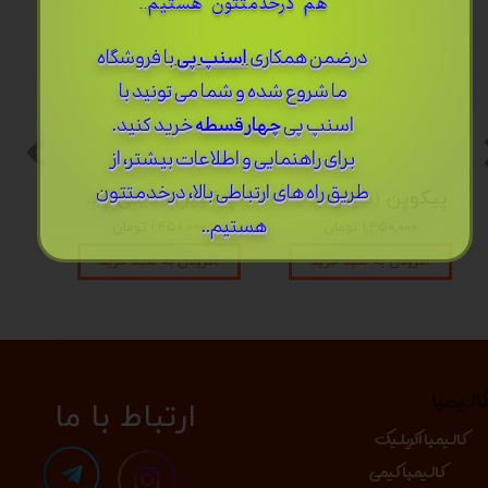
هم درخدمتتون هستیم..
درضمن ​همکاری
اسنپ پی
با فروشگاه
ما شروع شده و شما می تونید با
اسنپ پی
چهار قسطه
خرید کنید.
برای راهنمایی و اطلاعات بیشتر، از
طریق راه های ارتباطی بالا، درخدمتتون
پیکوپن (تاینی پن) 6 نت برند دلکو
پیکوپن (تاینی پن) 6 نت برند دلکو
هستیم..
۱,۴۵۰,۰۰۰ تومان
۱,۴۵۰,۰۰۰ تومان
افزودن به سبد خرید
افزودن به سبد خرید
الیمبا
​​​ارتباط با ما
کالیمبا اکریلیک
کالیمبا کیمی