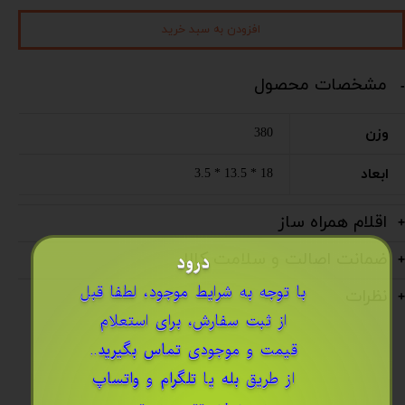
افزودن به سبد خرید
مشخصات محصول
وزن
380
ابعاد
18 * 13.5 * 3.5
اقلام همراه ساز
ضمانت اصالت و سلامت کالا
درود
​با توجه به شرایط موجود، لطفا قبل
نظرات
از ثبت سفارش، برای استعلام
قیمت و موجودی
تماس بگیرید
..
از طریق
بله
یا
تلگرام
و
واتساپ