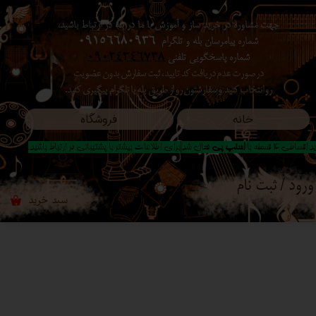
جهت مشاوره در خرید ساز و آموزش با ما در بله در ارتباط باشید،
حساب کاربری من
شماره پیامرسان بله و تلگرام
09156680936
شماره پاسخگویی تلفنی
09024346738
تغییر گذر واژه
در صورت عدم دریافت کد تایید ، ثبت سفارش بدون عضویت
رو انتخاب کنید ​​​​​​​ و سفارشتون رو از طریق بله یا تلگرام پیگیری کنید.
سفارشات
خانه
فروشگاه
خروج از حساب کاربری
 اقساطی 4 قسطه با
اسنپ پی
فعال شد|برای اطلاعات بیشتر با پشتیبانی در ارتباط باشید..
ورود
/
ثبت نام
سبد خرید
۰