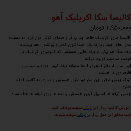
کالیمبا سگا اکریلیک آهو
۲,۹۵۰,۰۰۰ تومان
کالیمبا های اکریلیک ظاهر جذاب تر و صدای گوش نواز تری به نسبت
مدل های چوبی دارند ولی صداشون کمتر و وزنشون هم بیشتره..
برند سگا هم یکی از برند هایی هستش که کالیمبای اکریلیک با
قیمت مناسب تولید میکنه..
این مدل از نظر ظاهری کاملا مشابه برند کیمی بوده و قیمتش
اقتصادی تر هست..
کوک پیش فرض این ساز دو ماژور هستش و نیازی به تغییر کوک
نداره..
جنس تیغه ها استیل کربن هستش و نت ها روی تیغه ها حک شده..
آموزش کالیمبا رو از این
لینک
میتونید دریافت کنید.
تست صدای این مدل رو ازین
لینک
میتونید بشنوید.