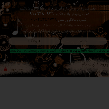
جهت مشاوره در خرید ساز و آموزش با ما در بله در ارتباط باشید،
حساب کاربری من
شماره پیامرسان بله و تلگرام
09156680936
شماره پاسخگویی تلفنی
09024346738
تغییر گذر واژه
در صورت عدم دریافت کد تایید ، ثبت سفارش بدون عضویت
رو انتخاب کنید ​​​​​​​ و سفارشتون رو از طریق بله یا تلگرام پیگیری کنید.
سفارشات
خانه
فروشگاه
خروج از حساب کاربری
 اقساطی 4 قسطه با
اسنپ پی
فعال شد|برای اطلاعات بیشتر با پشتیبانی در ارتباط باشید..
ورود
/
ثبت نام
سبد خرید
۰