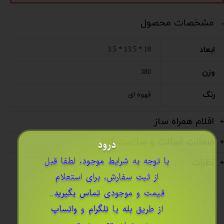
مشخصات محصول
ابعاد
18 * 13.5 * 3.5
وزن
380
رنگ
قهوه ای
اقلام همراه ساز
ضمانت اصالت و سلامت کالا
درود
​با توجه به شرایط موجود، لطفا قبل
نظرات
از ثبت سفارش، برای استعلام
قیمت و موجودی
تماس بگیرید
..
از طریق
بله
یا
تلگرام
و
واتساپ