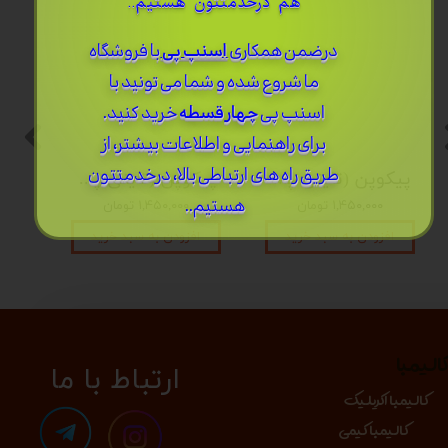
هم درخدمتتون هستیم..
درضمن ​همکاری
اسنپ پی
با فروشگاه
ما شروع شده و شما می تونید با
اسنپ پی
چهار قسطه
خرید کنید.
برای راهنمایی و اطلاعات بیشتر، از
طریق راه های ارتباطی بالا، درخدمتتون
پیکوپن (تاینی پن) 6 نت برند دلکو
پیکوپن (تاینی پن) 6 نت برند دلکو
هستیم..
۱,۴۵۰,۰۰۰ تومان
۱,۴۵۰,۰۰۰ تومان
افزودن به سبد خرید
افزودن به سبد خرید
الیمبا
​​​ارتباط با ما
کالیمبا اکریلیک
کالیمبا کیمی