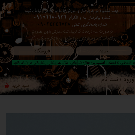
جهت مشاوره در خرید ساز و آموزش با ما در بله در ارتباط باشید،
حساب کاربری من
شماره پیامرسان بله و تلگرام
09156680936
شماره پاسخگویی تلفنی
09024346738
تغییر گذر واژه
در صورت عدم دریافت کد تایید ، ثبت سفارش بدون عضویت
رو انتخاب کنید ​​​​​​​ و سفارشتون رو از طریق بله یا تلگرام پیگیری کنید.
سفارشات
خانه
فروشگاه
خروج از حساب کاربری
 اقساطی 4 قسطه با
اسنپ پی
فعال شد|برای اطلاعات بیشتر با پشتیبانی در ارتباط باشید..
ورود
/
ثبت نام
سبد خرید
۰