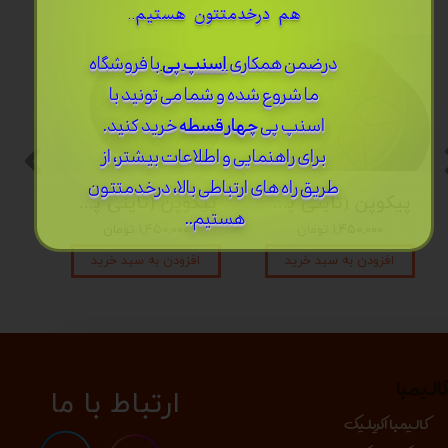
هم درخدمتتون هستیم..
درضمن ​همکاری
اسنپ پی
با فروشگاه
ما شروع شده و شما می تونید با
اسنپ پی
چهار قسطه
خرید کنید.
برای راهنمایی و اطلاعات بیشتر، از
طریق راه های ارتباطی بالا، درخدمتتون
پیکوپن (تاینی پن) 6 نت برند دلکو
پیکوپن (تاینی پن) 6 نت برند دلکو
هستیم..
۱,۴۵۰,۰۰۰ تومان
۱,۴۵۰,۰۰۰ تومان
افزودن به سبد خرید
افزودن به سبد خرید
الیمبا
​​​ارتباط با ما
کالیمبا اکریلیک