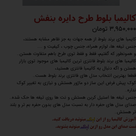
کالیمبا بلوط طرح دایره بنفش
۳,۹۵۰,۰۰۰ تومان
کایمبا های برند بلوط از همه جهات به جز ظاهر مشابه هستند،
جنس تیغه ها، لوازم همراه، جنس چوب ، کیفیت و ....
و همونطور که گفتیم، فقط و فقط توی طرح باهم متفاوت هستن..
کالیمبا های برند بلوط فانتزی ترین کالیمبا های موجود توی بازار
هستن و اگه دنبال یه کالیمبا فانتزی هستید،
قطعا بهترین انتخاب مدل های فانتزی برند بلوط هست..
کوک پیش فرض این ساز دو ماژور هستش و نیازی به تغییر کوک
نداره..
جنس تیغه ها استیل کربن هستش و نت ها روی تیغه ها حک شده..
صدای مدل های حفره دار به نسبت مدل های بدون حفره بم تر و بلند
تر هستش..
آموزش کالیمبا رو از این
لینک
میتونید دریافت کنید.
تست صدای این مدل رو ازین
لینک
میتونید بشنوید.