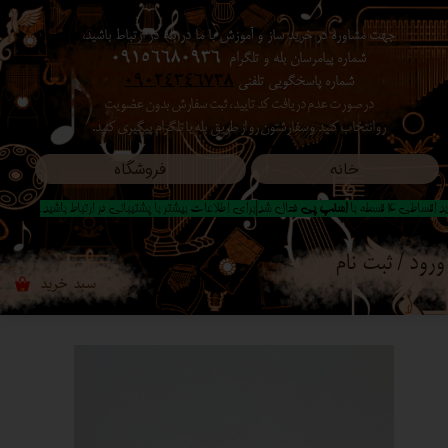
جهت مشاوره در خرید ساز و آموزش با ما در بله در ارتباط باشید،
حساب کاربری من
شماره پیامرسان بله و تلگرام
09156680936
شماره پاسخگویی تلفنی
09024346738
تغییر گذر واژه
در صورت عدم دریافت کد تایید ، ثبت سفارش بدون عضویت
رو انتخاب کنید ​​​​​​​ و سفارشتون رو از طریق بله یا تلگرام پیگیری کنید.
سفارشات
خانه
فروشگاه
خروج از حساب کاربری
 اقساطی 4 قسطه با
اسنپ پی
فعال شد|برای اطلاعات بیشتر با پشتیبانی در ارتباط باشید..
ورود
/
ثبت نام
سبد خرید
۰