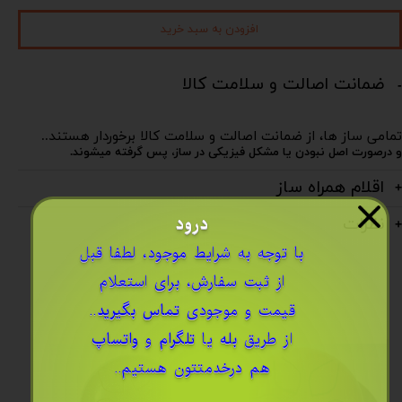
افزودن به سبد خرید
ضمانت اصالت و سلامت کالا
تمامی ساز ها، از ضمانت اصالت و سلامت کالا برخوردار هستند..
و درصورت اصل نبودن یا مشکل فیزیکی در ساز، پس گرفته میشوند.
اقلام همراه ساز
درود
نظرات
​با توجه به شرایط موجود، لطفا قبل
از ثبت سفارش، برای استعلام
قیمت و موجودی
تماس بگیرید
..
از طریق
بله
یا
تلگرام
و
واتساپ
هم درخدمتتون هستیم..