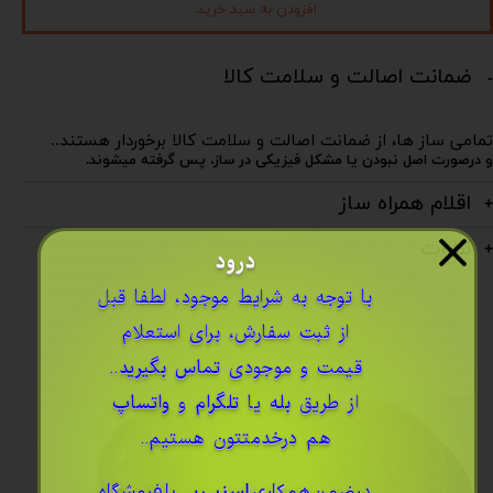
افزودن به سبد خرید
ضمانت اصالت و سلامت کالا
تمامی ساز ها، از ضمانت اصالت و سلامت کالا برخوردار هستند..
و درصورت اصل نبودن یا مشکل فیزیکی در ساز، پس گرفته میشوند.
اقلام همراه ساز
نظرات
درود
​با توجه به شرایط موجود، لطفا قبل
از ثبت سفارش، برای استعلام
قیمت و موجودی
تماس بگیرید
..
از طریق
بله
یا
تلگرام
و
واتساپ
هم درخدمتتون هستیم..