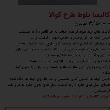
کالیمبا بلوط طرح کوالا
۳,۹۵۰,۰۰۰ تومان
کایمبا های برند بلوط از همه جهات به جز ظاهر مشابه هستند،
جنس تیغه ها، لوازم همراه، جنس چوب ، کیفیت و ....
و همونطور که گفتیم، فقط و فقط توی طرح باهم متفاوت هستن..
کالیمبا های برند بلوط فانتزی ترین کالیمبا های موجود توی بازار
هستن و اگه دنبال یه کالیمبا فانتزی هستید،
قطعا بهترین انتخاب مدل های فانتزی برند بلوط هست..
کوک پیش فرض این ساز دو ماژور هستش و نیازی به تغییر کوک
نداره..
جنس تیغه ها استیل کربن هستش و نت ها روی تیغه ها حک شده..
صدای مدل های حفره دار به نسبت مدل های بدون حفره بم تر و بلند
تر هستش..
آموزش کالیمبا رو از این
لینک
میتونید دریافت کنید.