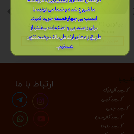
درضمن ​همکاری
اسنپ پی
با فروشگاه
ما شروع شده و شما می تونید با
اسنپ پی
چهار قسطه
خرید کنید.
پیکوپن (تاینی پن) 6 نت برند دلکو
پیکوپن (تاینی پن) 6 نت برند دلکو
برای راهنمایی و اطلاعات بیشتر، از
۱,۴۵۰,۰۰۰ تومان
۱,۴۵۰,۰۰۰ تومان
طریق راه های ارتباطی بالا، درخدمتتون
افزودن به سبد خرید
افزودن به سبد خرید
هستیم..
الیمبا
​​​ارتباط با ما
کالیمبا اکریلیک
کالیمبا کیمی
کالیمبا چوبی
کالیمبا کالی‌مون
کالیمبا بلوط