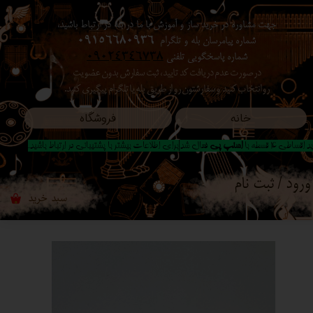
جهت مشاوره در خرید ساز و آموزش با ما در بله در ارتباط باشید،
حساب کاربری من
شماره پیامرسان بله و تلگرام
09156680936
شماره پاسخگویی تلفنی
09024346738
تغییر گذر واژه
در صورت عدم دریافت کد تایید ، ثبت سفارش بدون عضویت
رو انتخاب کنید ​​​​​​​ و سفارشتون رو از طریق بله یا تلگرام پیگیری کنید.
سفارشات
خانه
فروشگاه
خروج از حساب کاربری
 اقساطی 4 قسطه با
اسنپ پی
فعال شد|برای اطلاعات بیشتر با پشتیبانی در ارتباط باشید..
ورود
/
ثبت نام
سبد خرید
۰