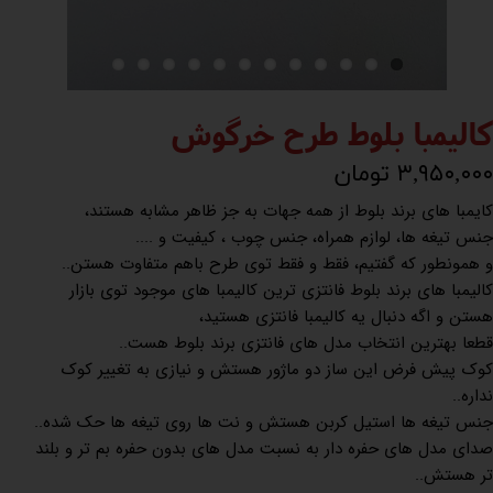
کالیمبا بلوط طرح خرگوش
۳,۹۵۰,۰۰۰ تومان
کایمبا های برند بلوط از همه جهات به جز ظاهر مشابه هستند،
جنس تیغه ها، لوازم همراه، جنس چوب ، کیفیت و ....
و همونطور که گفتیم، فقط و فقط توی طرح باهم متفاوت هستن..
کالیمبا های برند بلوط فانتزی ترین کالیمبا های موجود توی بازار
هستن و اگه دنبال یه کالیمبا فانتزی هستید،
قطعا بهترین انتخاب مدل های فانتزی برند بلوط هست..
کوک پیش فرض این ساز دو ماژور هستش و نیازی به تغییر کوک
نداره..
جنس تیغه ها استیل کربن هستش و نت ها روی تیغه ها حک شده..
صدای مدل های حفره دار به نسبت مدل های بدون حفره بم تر و بلند
تر هستش..