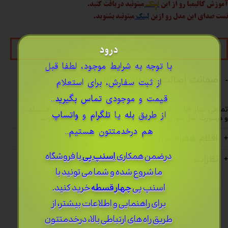
آموزش کالیمبا رو از این
لینک
میتونید دریافت کنید.
تست صدای این مدل رو ازین
لینک
میتونید بشنوید.
درود
افزودن به سبد خرید
​با توجه به شرایط موجود، لطفا قبل
ضمانت اصالت و سلامت کالا
از ثبت سفارش، برای استعلام
قیمت و موجودی
تماس بگیرید
..
تمامی ساز ها، از ضمانت اصالت و سلامت کالا برخوردار هستند..
از طریق
بله
یا
تلگرام
و
واتساپ
و درصورت اصل نبودن یا مشکل فیزیکی در ساز، پس گرفته میشوند.
هم درخدمتتون هستیم..
اقلام همراه ساز
درضمن ​همکاری
اسنپ پی
با فروشگاه
نظرات
ما شروع شده و شما می تونید با
اسنپ پی
چهار قسطه
خرید کنید.
برای راهنمایی و اطلاعات بیشتر، از
طریق راه های ارتباطی بالا، درخدمتتون