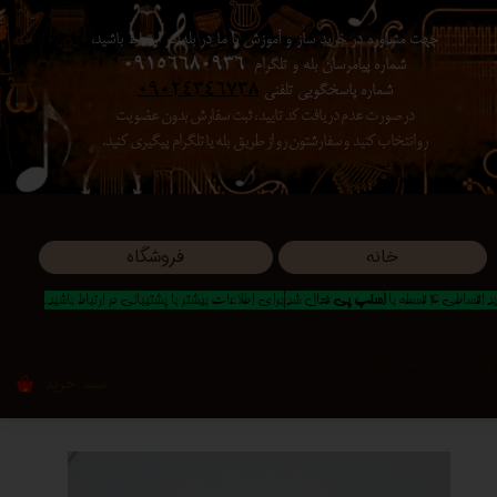
جهت مشاوره در خرید ساز و آموزش با ما در بله در ارتباط باشید،
حساب کاربری من
شماره پیامرسان بله و تلگرام
09156680936
شماره پاسخگویی تلفنی
09024346738
تغییر گذر واژه
در صورت عدم دریافت کد تایید ، ثبت سفارش بدون عضویت
رو انتخاب کنید ​​​​​​​ و سفارشتون رو از طریق بله یا تلگرام پیگیری کنید.
سفارشات
خروج از حساب کاربری
خانه
فروشگاه
 اقساطی 4 قسطه با
اسنپ پی
فعال شد|برای اطلاعات بیشتر با پشتیبانی در ارتباط باشید..
ورود
/
ثبت نام
سبد خرید
۰