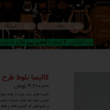
ارتباط باشید،
0915
خانه
فروشگاه
09
ون عضویت
م پیگیری کنید.
خرید اقساطی 4 قسطه با
اسنپ پی
فعال شد|برای ا
کالیمبا بلوط طرح 
۴,۲۰۰,۰۰۰ تومان
کایمبا های برند بلوط از همه جها
جنس تیغه ها، لوازم همراه، جنس 
و همونطور که گفتیم، فقط و فقط