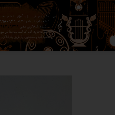
جهت مشاوره در خرید ساز و آموزش با ما در بله در 
شماره پیامرسان بله و تلگرام
6680936
شماره پاسخگویی تلفنی
024346738
در صورت عدم دریافت کد تایید ، ثبت سفارش بد
رو انتخاب کنید ​​​​​​​ و سفارشتون رو از طریق بله یا تلگرا