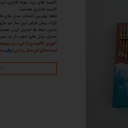
کالیمبا های برند بلوط فانتزی تری
کالیمبا فانتزی هستید،
قطعا بهترین انتخاب مدل های فا
کوک پیش فرض این ساز دو ماژور 
جنس تیغه ها استیل کربن هستش
صدای مدل های حفره دار به نسبت
آموزش کالیمبا رو از این
لینک
میتونید
تست صدای این مدل رو ازین
لینک
میت
اف