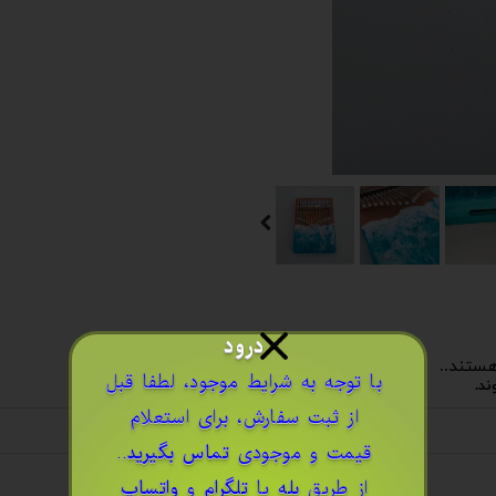
درود
هستند..
​با توجه به شرایط موجود، لطفا قبل
د.
از ثبت سفارش، برای استعلام
قیمت و موجودی
تماس بگیرید
..
از طریق
بله
یا
تلگرام
و
واتساپ