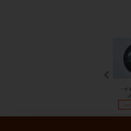
پیکوپن (تاینی پن) 6 نت برند دلکو
رید