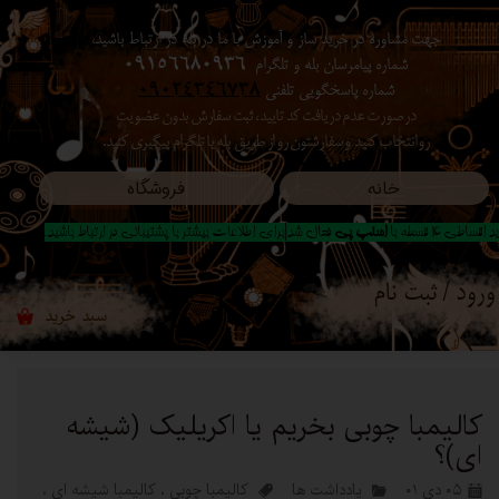
جهت مشاوره در خرید ساز و آموزش با ما در بله در ارتباط باشید،
حساب کاربری من
شماره پیامرسان بله و تلگرام
09156680936
شماره پاسخگویی تلفنی
09024346738
تغییر گذر واژه
در صورت عدم دریافت کد تایید ، ثبت سفارش بدون عضویت
رو انتخاب کنید ​​​​​​​ و سفارشتون رو از طریق بله یا تلگرام پیگیری کنید.
سفارشات
خانه
فروشگاه
خروج از حساب کاربری
 اقساطی 4 قسطه با
اسنپ پی
فعال شد|برای اطلاعات بیشتر با پشتیبانی در ارتباط باشید..
ورود
/
ثبت نام
سبد خرید
۰
کالیمبا چوبی بخریم یا اکریلیک (شیشه
ای)؟
۰۵ دی ۰۱
یادداشت ها
کالیمبا چوبی
،
کالیمبا شیشه ای
،