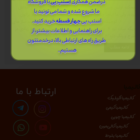
درضمن ​همکاری
اسنپ پی
با فروشگاه
ممکنه اولین چیزی که شمارو جذب کالیمبا کرده باشه، ظاهر و صداش
ما شروع شده و شما می تونید با
بوده، ولی ما اینجا چند تا از ویژگی های خفن کالیمبا رو میگیم براتون:
اسنپ پی
چهار قسطه
خرید کنید.
1. کوچیکه و قابل حمل 2. سبکه 3. آموزشش از 90 درصد ساز های
دیگه ساده تره 4. برای آرامش ذهن و مدیتیشن عاااالیه 5. تنوع زیادی در
برای راهنمایی و اطلاعات بیشتر، از
طرح و رنگ داره 6. بهترین انتخاب واسه هدیه دادنه و .......
طریق راه های ارتباطی بالا، درخدمتتون
ادامه مطلب
هستیم..
الیمبا
​​​ارتباط با ما
کالیمبا اکریلیک
کالیمبا کیمی
کالیمبا چوبی
کالیمبا کالی‌مون
کالیمبا بلوط