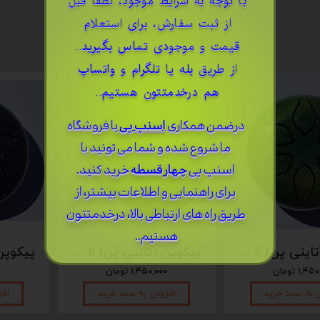
​با توجه به شرایط موجود، لطفا قبل
از ثبت سفارش، برای استعلام
قیمت و موجودی
تماس بگیرید
..
از طریق
بله
یا
تلگرام
و
واتساپ
هم درخدمتتون هستیم..
درضمن ​همکاری
اسنپ پی
با فروشگاه
ما شروع شده و شما می تونید با
اسنپ پی
چهار قسطه
خرید کنید.
برای راهنمایی و اطلاعات بیشتر، از
طریق راه های ارتباطی بالا، درخدمتتون
هستیم..
پیکوپن (تاینی پن) 6 نت برند دلکو
پیکوپن (تاینی پن) 6 نت برند دلکو
۱,۴ تومان
۱,۴۵۰,۰۰۰ تومان
۰
 به سبد خرید
افزودن به سبد خرید
افز