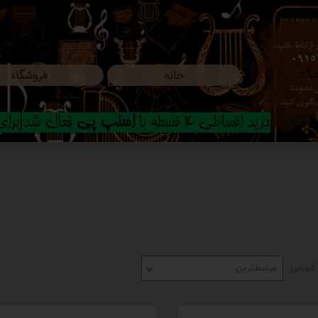
ارتباط باشید،
0915
خانه
فروشگاه
09
ون عضویت
م پیگیری کنید.
خرید اقساطی 4 قسطه با
اسنپ پی
فعال شد|برای ا
 اساس
مرتبط‌ترین