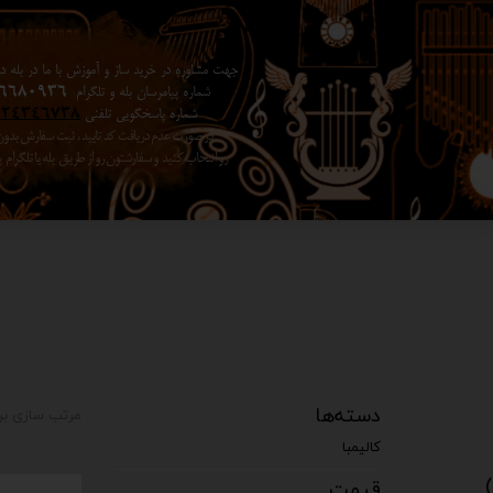
جهت مشاوره در خرید ساز و آموزش با ما در بله در 
شماره پیامرسان بله و تلگرام
6680936
شماره پاسخگویی تلفنی
024346738
در صورت عدم دریافت کد تایید ، ثبت سفارش بد
رو انتخاب کنید ​​​​​​​ و سفارشتون رو از طریق بله یا تلگرا
دسته‌ها
مرتب سازی بر
کالیمبا
قیمت