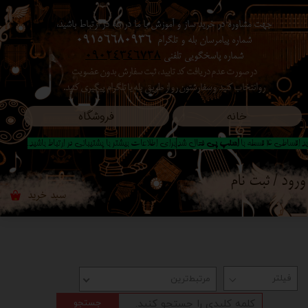
جهت مشاوره در خرید ساز و آموزش با ما در بله در ارتباط باشید،
حساب کاربری من
شماره پیامرسان بله و تلگرام
09156680936
شماره پاسخگویی تلفنی
09024346738
تغییر گذر واژه
در صورت عدم دریافت کد تایید ، ثبت سفارش بدون عضویت
رو انتخاب کنید ​​​​​​​ و سفارشتون رو از طریق بله یا تلگرام پیگیری کنید.
سفارشات
خانه
فروشگاه
خروج از حساب کاربری
 اقساطی 4 قسطه با
اسنپ پی
فعال شد|برای اطلاعات بیشتر با پشتیبانی در ارتباط باشید..
ورود
/
ثبت نام
سبد خرید
۰
مرتبط‌ترین
جستجو