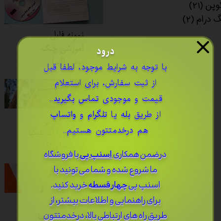
وپن
(۲۱)
گ درام
(۲)
نمونه فایل
درود
آموزشی چنگ
رومی (لیر)
​با توجه به شرایط موجود، لطفا قبل
از ثبت سفارش، برای استعلام
قیمت و موجودی
تماس بگیرید
..
از طریق
بله
یا
تلگرام
و
واتساپ
کالیمبا چوبی
هم درخدمتتون هستیم..
بخریم یا اکریلیک
(شیشه ای)؟
درضمن ​همکاری
اسنپ پی
با فروشگاه
ما شروع شده و شما می تونید با
اسنپ پی
چهار قسطه
خرید کنید.
برای راهنمایی و اطلاعات بیشتر، از
نمونه فایل
طریق راه های ارتباطی بالا، درخدمتتون
آموزشی کالیمبا