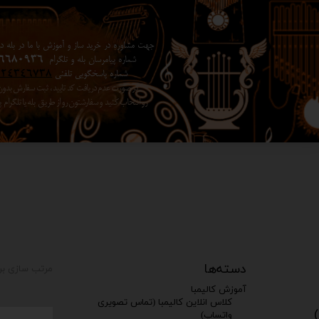
جهت مشاوره در خرید ساز و آموزش با ما در بله در 
شماره پیامرسان بله و تلگرام
6680936
شماره پاسخگویی تلفنی
024346738
در صورت عدم دریافت کد تایید ، ثبت سفارش بد
رو انتخاب کنید ​​​​​​​ و سفارشتون رو از طریق بله یا تلگرا
دسته‌ها
مرتب سازی بر
آموزش کالیمبا
کلاس انلاین کالیمبا (تماس تصویری
واتساپ)