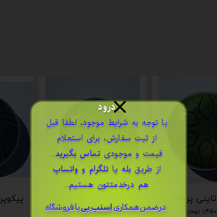
درود
​با توجه به شرایط موجود، لطفا قبل
از ثبت سفارش، برای استعلام
قیمت و موجودی
تماس بگیرید
..
از طریق
بله
یا
تلگرام
و
واتساپ
هم درخدمتتون هستیم..
پیکوپن (تاینی پن) 6 نت برند دلکو
پیکوپن (تاینی پن) 6 نت برند دلکو
درضمن ​همکاری
اسنپ پی
با فروشگاه
۱,۴ تومان
۱,۴۵۰,۰۰۰ تومان
۰