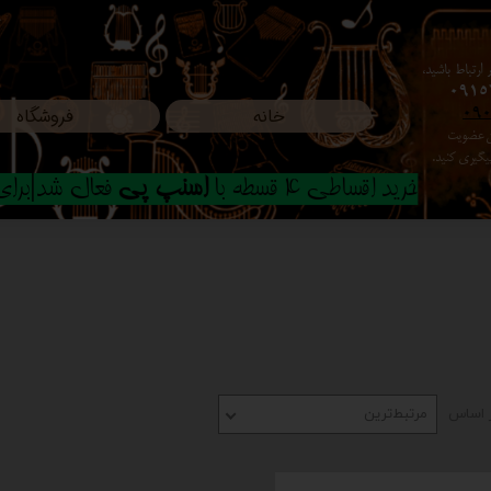
ارتباط باشید،
0915
خانه
فروشگاه
09
ون عضویت
م پیگیری کنید.
خرید اقساطی 4 قسطه با
اسنپ پی
فعال شد|برای ا
 اساس
مرتبط‌ترین