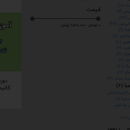
لیک
(۱۰)
قیمت
کیمی
(۴)
(۱۲۴)
کالی‌مون
(۳۵)
۰ تومان - ۱,۵۰۰,۰۰۰ تومان
لوط
(۹)
موکارین
(۸)
لورو
(۱۰)
هایت
(۶)
هوگو
(۱۶)
یلا
(۳)
گا
(۲۰)
جکو
(۱۲)
لینگ تینگ
(۳)
دوره
با
(۶)
کالی
 کالیمبا (تماس
ساپ)
(۱)
 ویدئویی
 و نت