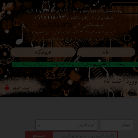
جهت مشاوره در خرید ساز و آموزش با ما در بله در ارتباط باشید،
حساب کاربری من
شماره پیامرسان بله و تلگرام
09156680936
شماره پاسخگویی تلفنی
09024346738
تغییر گذر واژه
در صورت عدم دریافت کد تایید ، ثبت سفارش بدون عضویت
رو انتخاب کنید ​​​​​​​ و سفارشتون رو از طریق بله یا تلگرام پیگیری کنید.
سفارشات
خانه
فروشگاه
خروج از حساب کاربری
 اقساطی 4 قسطه با
اسنپ پی
فعال شد|برای اطلاعات بیشتر با پشتیبانی در ارتباط باشید..
ورود
/
ثبت نام
سبد خرید
۰
مرتبط‌ترین
جستجو