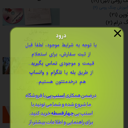
 رومی (لیر)
(۱۹)
آموزش چنگ رومی
(۴)
وپن
(۲۱)
گ درام
(۲)
نمونه فایل
درود
آموزشی چنگ
​با توجه به شرایط موجود، لطفا قبل
رومی (لیر)
از ثبت سفارش، برای استعلام
قیمت و موجودی
تماس بگیرید
..
از طریق
بله
یا
تلگرام
و
واتساپ
هم درخدمتتون هستیم..
کالیمبا چوبی
بخریم یا اکریلیک
درضمن ​همکاری
اسنپ پی
با فروشگاه
(شیشه ای)؟
ما شروع شده و شما می تونید با
اسنپ پی
چهار قسطه
خرید کنید.
برای راهنمایی و اطلاعات بیشتر، از