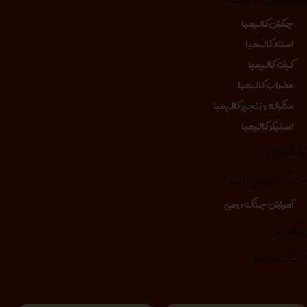
چکش کالیمبا
استند کالیمبا
کیف کالیمبا
مضراب کالیمبا
منگوله و زنجیر کالیمبا
استیکر کالیمبا
انگدرام
نگ رومی (لیر)
آموزش چنگ رومی
یکوپن
انگ درام