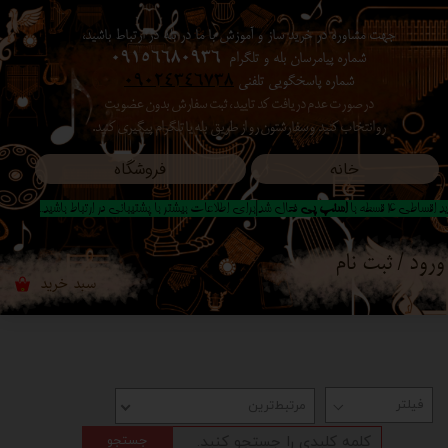
جهت مشاوره در خرید ساز و آموزش با ما در بله در ارتباط باشید،
حساب کاربری من
شماره پیامرسان بله و تلگرام
09156680936
شماره پاسخگویی تلفنی
09024346738
تغییر گذر واژه
در صورت عدم دریافت کد تایید ، ثبت سفارش بدون عضویت
رو انتخاب کنید ​​​​​​​ و سفارشتون رو از طریق بله یا تلگرام پیگیری کنید.
سفارشات
خانه
فروشگاه
خروج از حساب کاربری
 اقساطی 4 قسطه با
اسنپ پی
فعال شد|برای اطلاعات بیشتر با پشتیبانی در ارتباط باشید..
ورود
/
ثبت نام
سبد خرید
۰
مرتبط‌ترین
جستجو