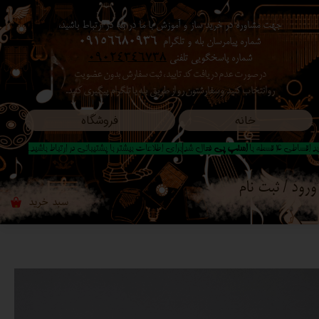
جهت مشاوره در خرید ساز و آموزش با ما در بله در ارتباط باشید،
حساب کاربری من
شماره پیامرسان بله و تلگرام
09156680936
شماره پاسخگویی تلفنی
09024346738
تغییر گذر واژه
در صورت عدم دریافت کد تایید ، ثبت سفارش بدون عضویت
رو انتخاب کنید ​​​​​​​ و سفارشتون رو از طریق بله یا تلگرام پیگیری کنید.
سفارشات
خانه
فروشگاه
خروج از حساب کاربری
 اقساطی 4 قسطه با
اسنپ پی
فعال شد|برای اطلاعات بیشتر با پشتیبانی در ارتباط باشید..
ورود
/
ثبت نام
سبد خرید
۰