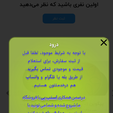
اولین نفری باشید که نظر می‌دهید
ثبت نظر
درود
​با توجه به شرایط موجود، لطفا قبل
از ثبت سفارش، برای استعلام
قیمت و موجودی
تماس بگیرید
..
از طریق
بله
یا
تلگرام
و
واتساپ
هم درخدمتتون هستیم..
درضمن ​همکاری
اسنپ پی
با فروشگاه
پیکوپن (تاینی پن) 6 نت برند دلکو
پیکوپن (تاینی پن) 6 نت برند دلکو
ما شروع شده و شما می تونید با
۱,۴۵۰,۰۰۰ تومان
۱,۴۵۰,۰۰۰ تومان