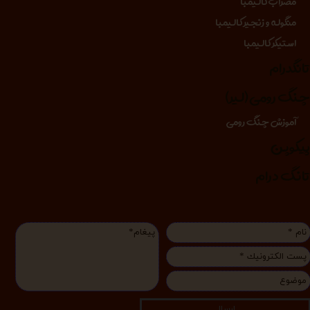
مضراب کالیمبا
منگوله و زنجیر کالیمبا
استیکر کالیمبا
انگدرام
نگ رومی (لیر)
آموزش چنگ رومی
یکوپن
انگ درام
ارسال