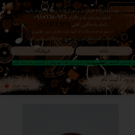
جهت مشاوره در خرید ساز و آموزش با ما در بله در ارتباط باشید،
حساب کاربری من
شماره پیامرسان بله و تلگرام
09156680936
شماره پاسخگویی تلفنی
09024346738
تغییر گذر واژه
در صورت عدم دریافت کد تایید ، ثبت سفارش بدون عضویت
رو انتخاب کنید ​​​​​​​ و سفارشتون رو از طریق بله یا تلگرام پیگیری کنید.
سفارشات
خانه
فروشگاه
خروج از حساب کاربری
 اقساطی 4 قسطه با
اسنپ پی
فعال شد|برای اطلاعات بیشتر با پشتیبانی در ارتباط باشید..
ورود
/
ثبت نام
سبد خرید
۰