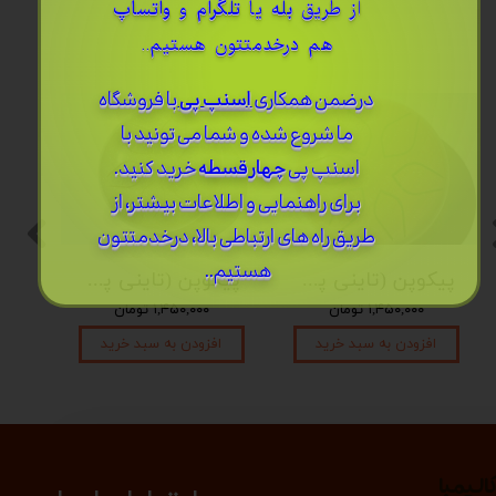
از طریق
بله
یا
تلگرام
و
واتساپ
هم درخدمتتون هستیم..
درضمن ​همکاری
اسنپ پی
با فروشگاه
ما شروع شده و شما می تونید با
اسنپ پی
چهار قسطه
خرید کنید.
برای راهنمایی و اطلاعات بیشتر، از
طریق راه های ارتباطی بالا، درخدمتتون
هستیم..
پیکوپن (تاینی پن) 6 نت برند دلکو
پیکوپن (تاینی پن) 6 نت برند دلکو
۱,۴۵۰,۰۰۰ تومان
۱,۴۵۰,۰۰۰ تومان
افزودن به سبد خرید
افزودن به سبد خرید
الیمبا