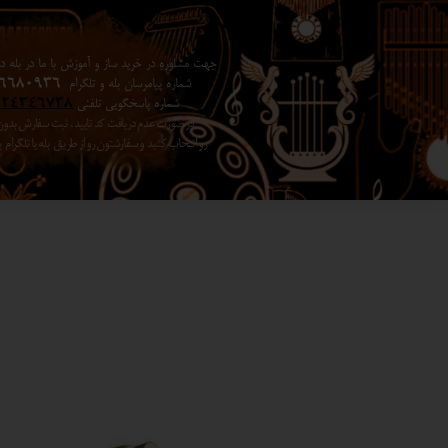
جهت مشاوره در خرید ساز و آموزش با ما در بله در 
شماره پیامرسان بله و تلگرام
6680936
شماره پاسخگویی تلفنی
024346738
در صورت عدم دریافت کد تایید ، ثبت سفارش بد
رو انتخاب کنید ​​​​​​​ و سفارشتون رو از طریق بله یا تلگرا