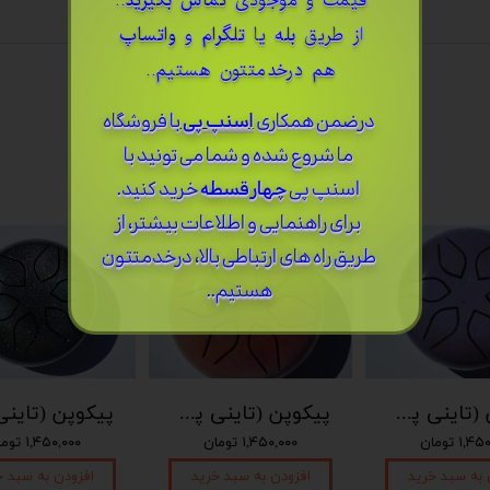
قیمت و موجودی
تماس بگیرید
..
از طریق
بله
یا
تلگرام
و
واتساپ
هم درخدمتتون هستیم..
درضمن ​همکاری
اسنپ پی
با فروشگاه
ما شروع شده و شما می تونید با
اسنپ پی
چهار قسطه
خرید کنید.
برای راهنمایی و اطلاعات بیشتر، از
طریق راه های ارتباطی بالا، درخدمتتون
هستیم..
پیکوپن (تاینی پن) 6 نت برند دلکو
پیکوپن (تاینی پن) 6 نت برند دلکو
۱, تومان
۱,۴۵۰,۰۰۰ تومان
۱,۴۵۰,۰۰۰ تومان
 به سبد خرید
افزودن به سبد خرید
افزودن به سبد خ