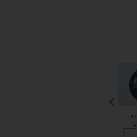
پیکوپن (تاینی پن) 6 نت برند دلکو
رید