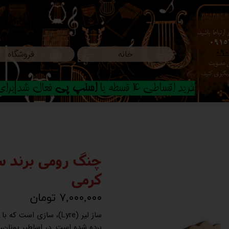
ارتباط باشید،
0915
خانه
فروشگاه
09
ون عضویت
م پیگیری کنید.
خرید اقساطی 4 قسطه با
اسنپ پی
فعال شد|برای ا
کرمی
۷,۰۰۰,۰۰۰ تومان
ساز لیر (Lyre)، سازی ا
برده شده است. در اساطیر یونان،