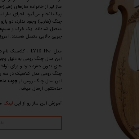
ساز لیر از خانواده سازهای زهی‌ز
پیک انجام می‌گیرد. اجزای ساز لی
چنگ (هارپ) وجود ندارد، دو بازو
متصل شده‌اند. یک خرک و سیم‌ها
چوبی بالایی متصل هستند. امروزه به این ساز لی
مدل
، کلاسیک نام دارد و از 16 نت
LY16_Hw
این مدل چنگ رومی به دلیل وجود
های بدون حفره دارد و برای نوا
چنگ رومی مدل کلاسیک در سه رن
این مدل چنگ رومی از
چوب ماه
خدمتتون ارسال میشه.
آموزش این ساز رو از این
لینک
م
اف