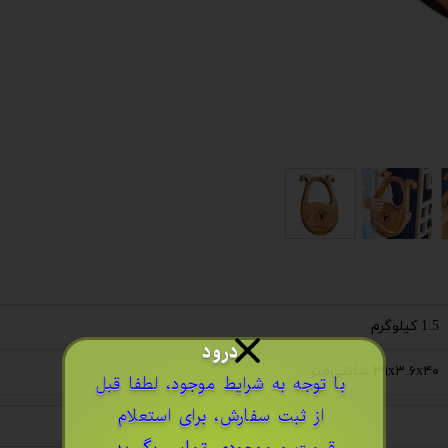
1.5 کیلوگرم
درود
۲۹x۳.۶x۴۰ سانتی‌متر
​با توجه به شرایط موجود، لطفا قبل
از ثبت سفارش، برای استعلام