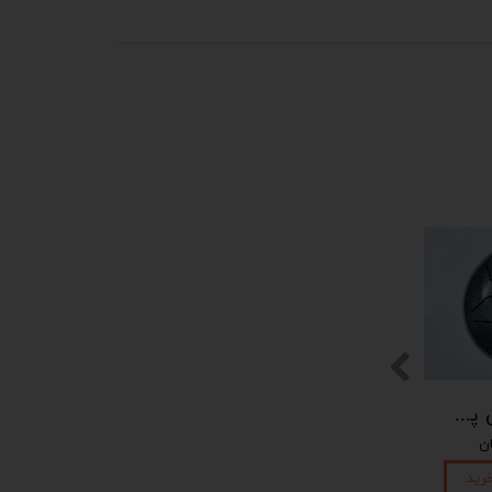
پیکوپن (تاینی پن) 6 نت برند دلکو
رید