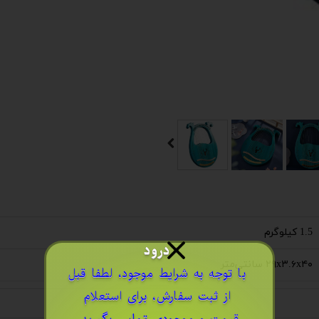
1.5 کیلوگرم
درود
۲۹x۳.۶x۴۰ سانتی‌متر
​با توجه به شرایط موجود، لطفا قبل
از ثبت سفارش، برای استعلام