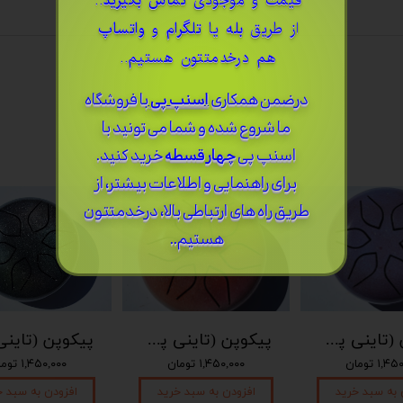
قیمت و موجودی
تماس بگیرید
..
از طریق
بله
یا
تلگرام
و
واتساپ
هم درخدمتتون هستیم..
درضمن ​همکاری
اسنپ پی
با فروشگاه
ما شروع شده و شما می تونید با
اسنپ پی
چهار قسطه
خرید کنید.
برای راهنمایی و اطلاعات بیشتر، از
طریق راه های ارتباطی بالا، درخدمتتون
هستیم..
پیکوپن (تاینی پن) 6 نت برند دلکو
پیکوپن (تاینی پن) 6 نت برند دلکو
۱, تومان
۱,۴۵۰,۰۰۰ تومان
۱,۴۵۰,۰۰۰ تومان
 به سبد خرید
افزودن به سبد خرید
افزودن به سبد خ