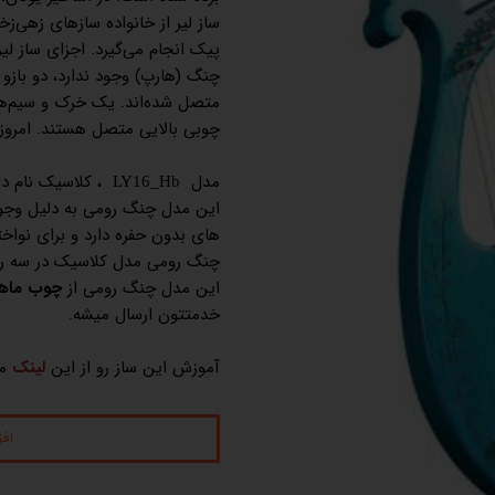
ساز لیر از خانواده سازهای زهی‌ز
پیک انجام می‌گیرد. اجزای ساز لی
چنگ (هارپ) وجود ندارد، دو بازو
متصل شده‌اند. یک خرک و سیم‌ها
چوبی بالایی متصل هستند. امروزه به این ساز لی
مدل
، کلاسیک نام دارد و از 16 نت
LY16_Hb
این مدل چنگ رومی به دلیل وجود
های بدون حفره دارد و برای نوا
چنگ رومی مدل کلاسیک در سه رن
این مدل چنگ رومی از
چوب ماه
خدمتتون ارسال میشه.
آموزش این ساز رو از این
لینک
م
اف