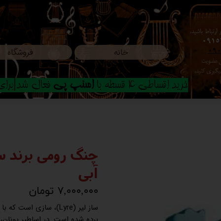
ارتباط باشید،
0915
خانه
فروشگاه
09
ون عضویت
م پیگیری کنید.
خرید اقساطی 4 قسطه با
اسنپ پی
فعال شد|برای ا
آبی
۷,۰۰۰,۰۰۰ تومان
ساز لیر (Lyre)، سازی ا
برده شده است. در اساطیر یونان،