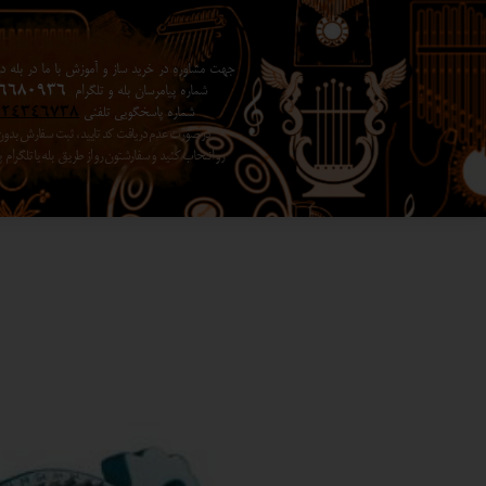
جهت مشاوره در خرید ساز و آموزش با ما در بله در 
شماره پیامرسان بله و تلگرام
6680936
شماره پاسخگویی تلفنی
024346738
در صورت عدم دریافت کد تایید ، ثبت سفارش بد
رو انتخاب کنید ​​​​​​​ و سفارشتون رو از طریق بله یا تلگرا