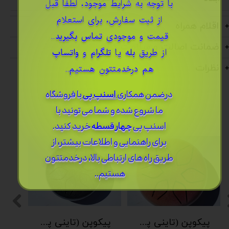
​با توجه به شرایط موجود، لطفا قبل
از ثبت سفارش، برای استعلام
اقلام همراه
قیمت و موجودی
تماس بگیرید
..
ضمانت اصالت و سلامت کالا
از طریق
بله
یا
تلگرام
و
واتساپ
نظرات
هم درخدمتتون هستیم..
درضمن ​همکاری
اسنپ پی
با فروشگاه
ما شروع شده و شما می تونید با
اسنپ پی
چهار قسطه
خرید کنید.
برای راهنمایی و اطلاعات بیشتر، از
طریق راه های ارتباطی بالا، درخدمتتون
هستیم..
پیکوپن (تاینی پن) 6 نت برند دلکو
پیکوپن (تاینی پن) 6 نت برند دلکو