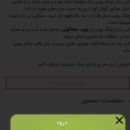
این مدل چنگ رومی یک صفحه تخت بوده و حفره ندارد و به همین
دلیل صدای گوش نواز تری به نسبت مدل های حفره دار دارد.
چنگ رومی مدل فلت در سه رنگ قهوه ای تیره ، سبزآبی و رنگ چوب
موجود است.
این مدل چنگ رومی از
چوب ماهاگونی
ساخته شده است و به همراه
تمامی متعلقات خدمتتون ارسال میشه.
این ساز لیر میشه گفت بهترین طنین رو بین مدل های چنگ رومی
داره.
آموزش این ساز رو از این
لینک
میتونید دریافت کنید.
افزودن به سبد خرید
مشخصات محصول
وزن
1.5 کیلوگرم
درود
ابعاد
۲۹x۳.۶x۴۰ سانتی‌متر