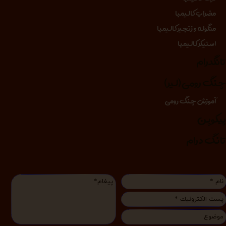
مضراب کالیمبا
منگوله و زنجیر کالیمبا
استیکر کالیمبا
انگدرام
نگ رومی (لیر)
آموزش چنگ رومی
یکوپن
انگ درام