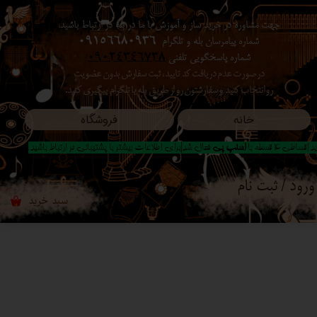
جهت مشاوره در خرید ساز و آموزش با ما در بله در ارتباط باشید،
حساب کاربری من
شماره پیامرسان بله و تلگرام
09156680936
شماره پاسخگویی تلفنی
09024346738
تغییر گذر واژه
در صورت عدم دریافت کد تایید ، ثبت سفارش بدون عضویت
رو انتخاب کنید ​​​​​​​ و سفارشتون رو از طریق بله یا تلگرام پیگیری کنید.
سفارشات
خانه
فروشگاه
خروج از حساب کاربری
 اقساطی 4 قسطه با
اسنپ پی
فعال شد|برای اطلاعات بیشتر با پشتیبانی در ارتباط باشید..
ورود
/
ثبت نام
سبد خرید
۰