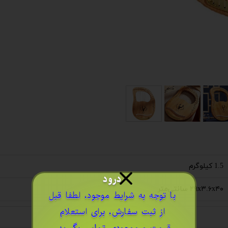
1.5 کیلوگرم
درود
۲۹x۳.۶x۴۰ سانتی‌متر
​با توجه به شرایط موجود، لطفا قبل
از ثبت سفارش، برای استعلام