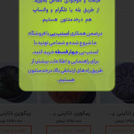
قیمت و موجودی
تماس بگیرید
..
از طریق
بله
یا
تلگرام
و
واتساپ
هم درخدمتتون هستیم..
درضمن ​همکاری
اسنپ پی
با فروشگاه
ما شروع شده و شما می تونید با
اسنپ پی
چهار قسطه
خرید کنید.
برای راهنمایی و اطلاعات بیشتر، از
طریق راه های ارتباطی بالا، درخدمتتون
هستیم..
پیکوپن (تاینی پن) 6 نت برند دلکو
پیکوپن (تاینی پن) 6 نت برند دلکو
۱, تومان
۱,۴۵۰,۰۰۰ تومان
۱,۴۵۰,۰۰۰ تومان
 به سبد خرید
افزودن به سبد خرید
افزودن به سبد خ