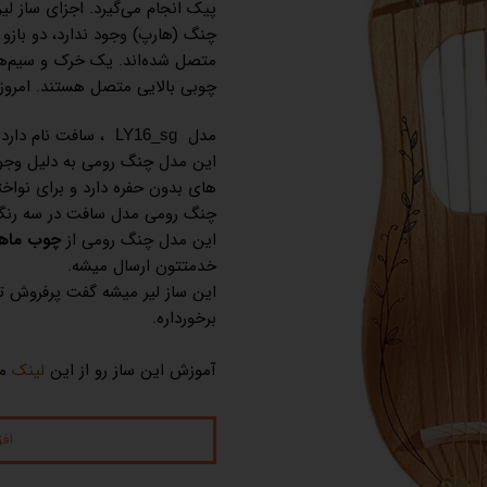
پیک انجام می‌گیرد. اجزای ساز لی
چنگ (هارپ) وجود ندارد، دو بازو
متصل شده‌اند. یک خرک و سیم‌ها
چوبی بالایی متصل هستند. امروزه به این ساز لی
مدل
، سافت نام دارد و از 16 نت برخ
LY16_sg
این مدل چنگ رومی به دلیل وجود
های بدون حفره دارد و برای نوا
چنگ رومی مدل سافت در سه رنگ 
این مدل چنگ رومی از
چوب ماه
خدمتتون ارسال میشه.
این ساز لیر میشه گفت پرفروش 
برخورداره.
آموزش این ساز رو از این
لینک
م
اف