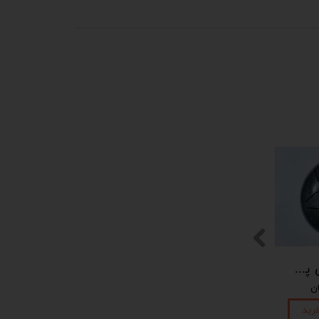
پیکوپن (تاینی پن) 6 نت برند دلکو
رید