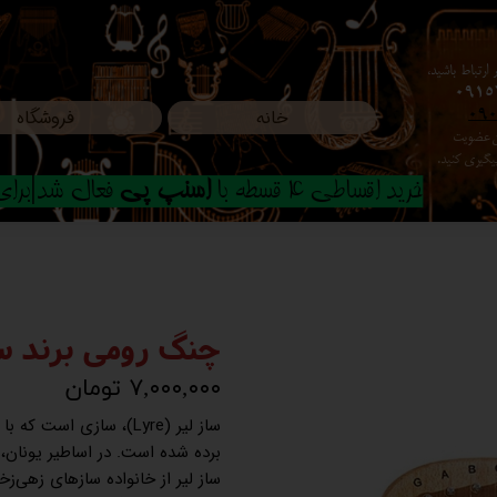
ارتباط باشید،
0915
خانه
فروشگاه
09
ون عضویت
م پیگیری کنید.
خرید اقساطی 4 قسطه با
اسنپ پی
فعال شد|برای ا
چنگ رومی برند سگا 16 تار رن
۷,۰۰۰,۰۰۰ تومان
ساز لیر (Lyre)، سازی ا
برده شده است. در اساطیر یونان،
ساز لیر از خانواده سازهای زهی‌ز