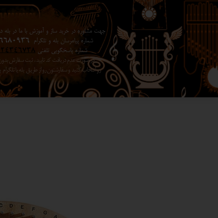
جهت مشاوره در خرید ساز و آموزش با ما در بله در 
شماره پیامرسان بله و تلگرام
6680936
شماره پاسخگویی تلفنی
024346738
در صورت عدم دریافت کد تایید ، ثبت سفارش بد
رو انتخاب کنید ​​​​​​​ و سفارشتون رو از طریق بله یا تلگرا