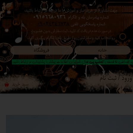
جهت مشاوره در خرید ساز و آموزش با ما در بله در ارتباط باشید،
حساب کاربری من
شماره پیامرسان بله و تلگرام
09156680936
شماره پاسخگویی تلفنی
09024346738
تغییر گذر واژه
در صورت عدم دریافت کد تایید ، ثبت سفارش بدون عضویت
رو انتخاب کنید ​​​​​​​ و سفارشتون رو از طریق بله یا تلگرام پیگیری کنید.
سفارشات
خانه
فروشگاه
خروج از حساب کاربری
 اقساطی 4 قسطه با
اسنپ پی
فعال شد|برای اطلاعات بیشتر با پشتیبانی در ارتباط باشید..
ورود
/
ثبت نام
سبد خرید
۰