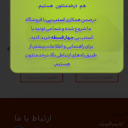
هم درخدمتتون هستیم..
درضمن ​همکاری
اسنپ پی
با فروشگاه
ما شروع شده و شما می تونید با
اسنپ پی
چهار قسطه
خرید کنید.
برای راهنمایی و اطلاعات بیشتر، از
طریق راه های ارتباطی بالا، درخدمتتون
پیکوپن (تاینی پن) 6 نت برند دلکو
پیکوپن (تاینی پن) 6 نت برند دلکو
هستیم..
۱,۴۵۰,۰۰۰ تومان
۱,۴۵۰,۰۰۰ تومان
افزودن به سبد خرید
افزودن به سبد خرید
الیمبا
​​​ارتباط با ما
کالیمبا اکریلیک