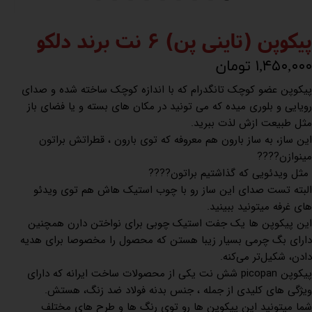
پیکوپن (تاینی پن) 6 نت برند دلکو
۱,۴۵۰,۰۰۰ تومان
پیکوپن عضو کوچک تانگدرام که با اندازه کوچک ساخته شده و صدای
رویایی و بلوری میده که می تونید در مکان های بسته و یا فضای باز
مثل طبیعت ازش لذت ببرید.
این ساز، به ساز بارون هم معروفه که توی بارون ، قطراتش براتون
مینوازن????
مثل ویدئویی که گذاشتیم براتون????
البته تست صدای این ساز رو با چوب استیک هاش هم توی ویدئو
های غرفه میتونید ببینید.
این پیکوپن ها یک جفت استیک چوبی برای نواختن دارن همچنین
دارای بگ چرمی بسیار زیبا هستن که محصول را مخصوصا برای هدیه
دادن، شکیل‌تر می‌کنه.
پیکوپن picopan شش نت یکی از محصولات ساخت ایرانه که دارای
ویژگی های کلیدی از جمله ، جنس بدنه فولاد ضد زنگ، هستش.
شما میتونید این پیکوپن ها رو توی رنگ ها و طرح های مختلف