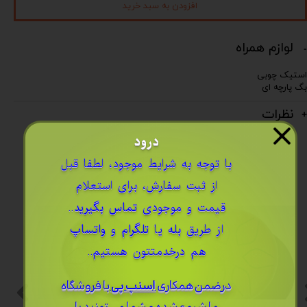
افزودن به سبد خرید
لوازم همراه
استیک چوبی
بگ پارچه ای
نظرات
درود
​با توجه به شرایط موجود، لطفا قبل
از ثبت سفارش، برای استعلام
قیمت و موجودی
تماس بگیرید
..
از طریق
بله
یا
تلگرام
و
واتساپ
هم درخدمتتون هستیم..
درضمن ​همکاری
اسنپ پی
با فروشگاه