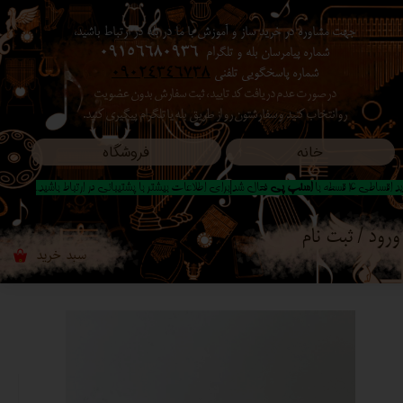
جهت مشاوره در خرید ساز و آموزش با ما در بله در ارتباط باشید،
حساب کاربری من
شماره پیامرسان بله و تلگرام
09156680936
شماره پاسخگویی تلفنی
09024346738
تغییر گذر واژه
در صورت عدم دریافت کد تایید ، ثبت سفارش بدون عضویت
رو انتخاب کنید ​​​​​​​ و سفارشتون رو از طریق بله یا تلگرام پیگیری کنید.
سفارشات
خانه
فروشگاه
خروج از حساب کاربری
 اقساطی 4 قسطه با
اسنپ پی
فعال شد|برای اطلاعات بیشتر با پشتیبانی در ارتباط باشید..
ورود
/
ثبت نام
سبد خرید
۰