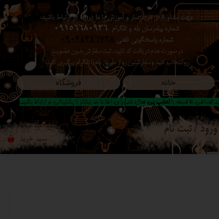
جهت مشاوره در خرید ساز و آموزش با ما در بله در ارتباط باشید،
حساب کاربری من
شماره پیامرسان بله و تلگرام
09156680936
شماره پاسخگویی تلفنی
09024346738
تغییر گذر واژه
در صورت عدم دریافت کد تایید ، ثبت سفارش بدون عضویت
رو انتخاب کنید ​​​​​​​ و سفارشتون رو از طریق بله یا تلگرام پیگیری کنید.
سفارشات
خانه
فروشگاه
خروج از حساب کاربری
 اقساطی 4 قسطه با
اسنپ پی
فعال شد|برای اطلاعات بیشتر با پشتیبانی در ارتباط باشید..
ورود
/
ثبت نام
سبد خرید
۰