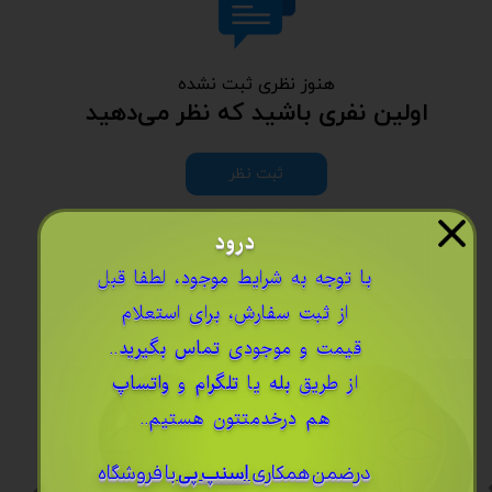
هنوز نظری ثبت نشده
اولین نفری باشید که نظر می‌دهید
ثبت نظر
درود
​با توجه به شرایط موجود، لطفا قبل
از ثبت سفارش، برای استعلام
قیمت و موجودی
تماس بگیرید
..
از طریق
بله
یا
تلگرام
و
واتساپ
هم درخدمتتون هستیم..
درضمن ​همکاری
اسنپ پی
با فروشگاه