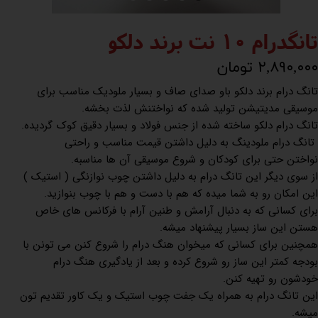
تانگدرام 10 نت برند دلکو
۲,۸۹۰,۰۰۰ تومان
تانگ درام برند دلکو باو صدای صاف و بسیار ملودیک مناسب برای
موسیقی مدیتیشن تولید شده که نواختنش لذت بخشه.
تانگ درام دلکو ساخته شده از جنس فولاد و بسیار دقیق کوک گردیده.
تانگ درام ملودینگ به دلیل داشتن قیمت مناسب و راحتی
نواختن حتی برای کودکان و شروع موسیقی آن ها مناسبه.
از سوی دیگر این تانگ درام به دلیل داشتن چوب نوازنگی ( استیک )
این امکان رو به شما میده که هم با دست و هم با چوب بنوازید.
برای کسانی که به دنبال آرامش و طنین آرام با فرکانس های خاص
هستن این ساز بسیار پیشنهاد میشه.
همچنین برای کسانی که میخوان هنگ درام را شروع کنن می تونن با
بودجه کمتر این ساز رو شروع کرده و بعد از یادگیری هنگ درام
خودشون رو تهیه کنن.
این تانگ درام به همراه یک جفت چوب استیک و یک کاور تقدیم تون
میشه.