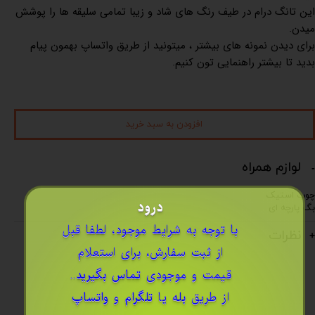
این تانگ درام در طیف رنگ های شاد و زیبا تمامی سلیقه ها را پوشش
میدن.
برای دیدن نمونه های بیشتر ، میتونید از طریق واتساپ بهمون پیام
بدید تا بیشتر راهنمایی تون کنیم.
افزودن به سبد خرید
لوازم همراه
چوب استیک
درود
بگ پارچه ای
​با توجه به شرایط موجود، لطفا قبل
نظرات
از ثبت سفارش، برای استعلام
قیمت و موجودی
تماس بگیرید
..
از طریق
بله
یا
تلگرام
و
واتساپ