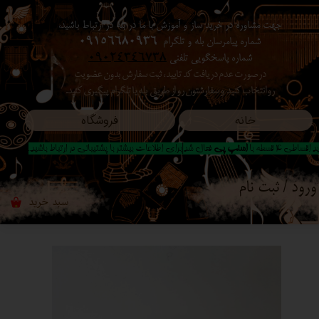
جهت مشاوره در خرید ساز و آموزش با ما در بله در ارتباط باشید،
حساب کاربری من
شماره پیامرسان بله و تلگرام
09156680936
شماره پاسخگویی تلفنی
09024346738
تغییر گذر واژه
در صورت عدم دریافت کد تایید ، ثبت سفارش بدون عضویت
رو انتخاب کنید ​​​​​​​ و سفارشتون رو از طریق بله یا تلگرام پیگیری کنید.
سفارشات
خانه
فروشگاه
خروج از حساب کاربری
 اقساطی 4 قسطه با
اسنپ پی
فعال شد|برای اطلاعات بیشتر با پشتیبانی در ارتباط باشید..
ورود
/
ثبت نام
سبد خرید
۰