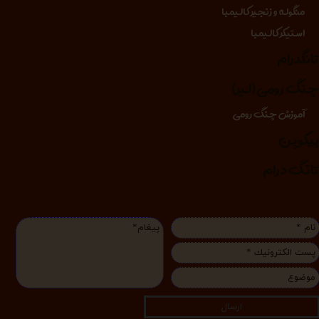
منگوله و زنجیر کالیمبا
استیکر کالیمبا
انگدرام
نگ رومی (لیر)
آموزش چنگ رومی
یکوپن
انگ درام
ارسال