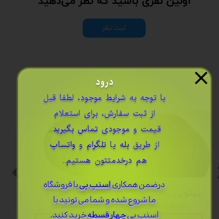
اولین نفری باشید که نظر می‌دهید
ثبت نظر
درود
​با توجه به شرایط موجود، لطفا قبل
از ثبت سفارش، برای استعلام
قیمت و موجودی
تماس بگیرید
..
از طریق
بله
یا
تلگرام
و
واتساپ
هم درخدمتتون هستیم..
درضمن ​همکاری
اسنپ پی
با فروشگاه
پیکوپن (تاینی پن) 6 نت برند دلکو
پیکوپن (تاینی پن) 6 نت برند دلکو
ما شروع شده و شما می تونید با
۱,۴۵۰,۰۰۰ تومان
۱,۴۵۰,۰۰۰ تومان
اسنپ پی
چهار قسطه
خرید کنید.