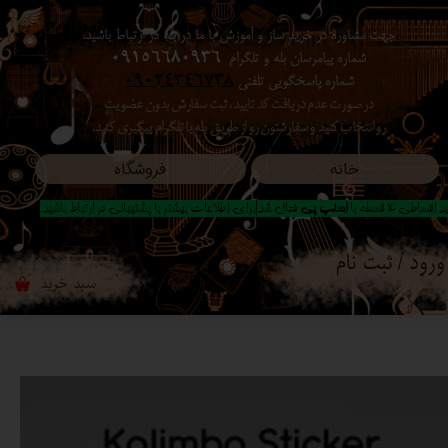
جهت مشاوره در خرید ساز و آموزش با ما در بله در ارتباط باشید،
حساب کاربری من
شماره پیامرسان بله و تلگرام
09156680936
شماره پاسخگویی تلفنی
09024346738
تغییر گذر واژه
در صورت عدم دریافت کد تایید ، ثبت سفارش بدون عضویت
رو انتخاب کنید ​​​​​​​ و سفارشتون رو از طریق بله یا تلگرام پیگیری کنید.
سفارشات
خانه
فروشگاه
خروج از حساب کاربری
 اقساطی 4 قسطه با
اسنپ پی
فعال شد|برای اطلاعات بیشتر با پشتیبانی در ارتباط باشید..
ورود
/
ثبت نام
سبد خرید
۰