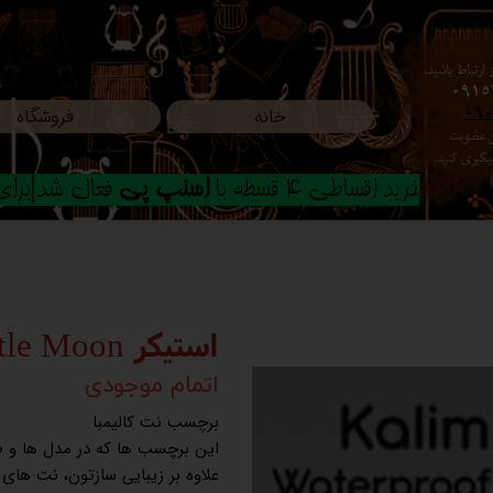
ارتباط باشید،
0915
خانه
فروشگاه
09
ون عضویت
م پیگیری کنید.
خرید اقساطی 4 قسطه با
اسنپ پی
فعال شد|برای ا
استیکر Little Moon
اتمام موجودی
برچسب نت کالیمبا
این برچسب ها که در مدل ها و
علاوه بر زیبایی سازتون، نت های