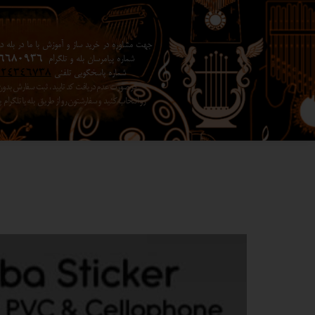
جهت مشاوره در خرید ساز و آموزش با ما در بله در 
شماره پیامرسان بله و تلگرام
6680936
شماره پاسخگویی تلفنی
024346738
در صورت عدم دریافت کد تایید ، ثبت سفارش بد
رو انتخاب کنید ​​​​​​​ و سفارشتون رو از طریق بله یا تلگرا