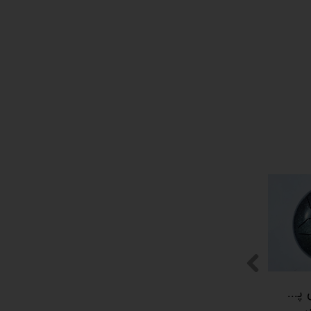
پیکوپن (تاینی پن) 6 نت برند دلکو