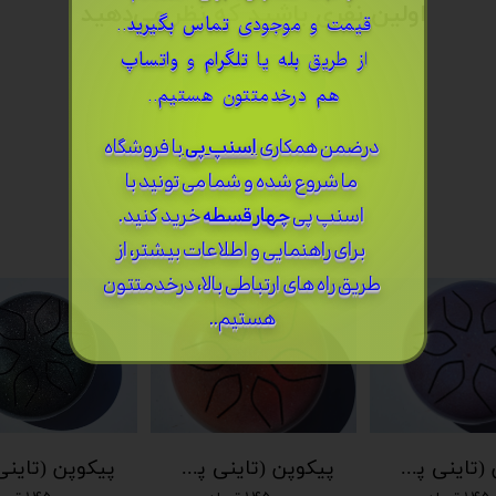
اولین نفری باشید که نظر می‌دهید
قیمت و موجودی
تماس بگیرید
..
از طریق
بله
یا
تلگرام
و
واتساپ
ثبت نظر
هم درخدمتتون هستیم..
درضمن ​همکاری
اسنپ پی
با فروشگاه
ما شروع شده و شما می تونید با
اسنپ پی
چهار قسطه
خرید کنید.
برای راهنمایی و اطلاعات بیشتر، از
طریق راه های ارتباطی بالا، درخدمتتون
هستیم..
پیکوپن (تاینی پن) 6 نت برند دلکو
پیکوپن (تاینی پن) 6 نت برند دلکو