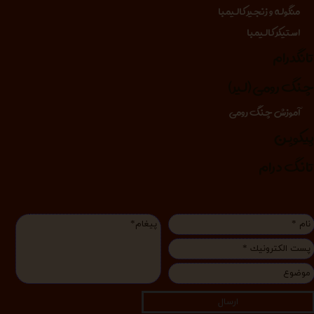
منگوله و زنجیر کالیمبا
استیکر کالیمبا
انگدرام
نگ رومی (لیر)
آموزش چنگ رومی
یکوپن
انگ درام
ارسال