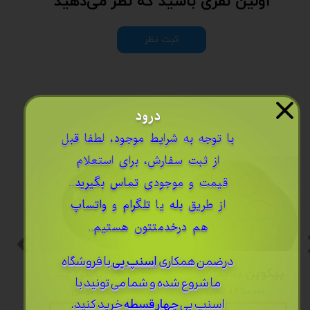
اولین نفری باشید که نظر می‌دهید
ثبت نظر
درود
​با توجه به شرایط موجود، لطفا قبل
از ثبت سفارش، برای استعلام
قیمت و موجودی
تماس بگیرید
..
از طریق
بله
یا
تلگرام
و
واتساپ
هم درخدمتتون هستیم..
درضمن ​همکاری
اسنپ پی
با فروشگاه
پیکوپن (تاینی پن) 6 نت برند دلکو
پیکوپن (تاینی پن) 6 نت برند دلکو
ما شروع شده و شما می تونید با
۱,۴۵۰,۰۰۰ تومان
۱,۴۵۰,۰۰۰ تومان
اسنپ پی
چهار قسطه
خرید کنید.