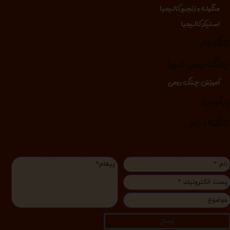
منگوله و زنجیر کالیمبا
استیکر کالیمبا
انگدرام
نگ رومی (لیر)
آموزش چنگ رومی
یکوپن
انگ درام
ارسال