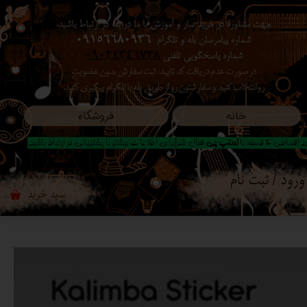
جهت مشاوره در خرید ساز و آموزش با ما در بله در ارتباط باشید،
حساب کاربری من
شماره پیامرسان بله و تلگرام
09156680936
شماره پاسخگویی تلفنی
09024346738
تغییر گذر واژه
در صورت عدم دریافت کد تایید ، ثبت سفارش بدون عضویت
رو انتخاب کنید ​​​​​​​ و سفارشتون رو از طریق بله یا تلگرام پیگیری کنید.
سفارشات
خانه
فروشگاه
خروج از حساب کاربری
 اقساطی 4 قسطه با
اسنپ پی
فعال شد|برای اطلاعات بیشتر با پشتیبانی در ارتباط باشید..
ورود
/
ثبت نام
سبد خرید
۰