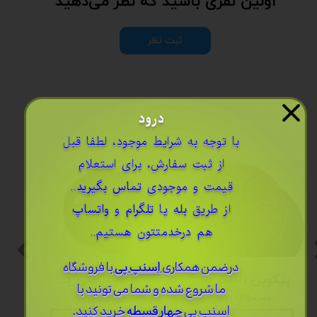
اولین نفری باشید که نظر می‌دهید
ثبت نظر
درود
​با توجه به شرایط موجود، لطفا قبل
از ثبت سفارش، برای استعلام
قیمت و موجودی
تماس بگیرید
..
از طریق
بله
یا
تلگرام
و
واتساپ
هم درخدمتتون هستیم..
درضمن ​همکاری
اسنپ پی
با فروشگاه
پیکوپن (تاینی پن) 6 نت برند دلکو
پیکوپن (تاینی پن) 6 نت برند دلکو
ما شروع شده و شما می تونید با
۱,۴۵۰,۰۰۰ تومان
۱,۴۵۰,۰۰۰ تومان
اسنپ پی
چهار قسطه
خرید کنید.