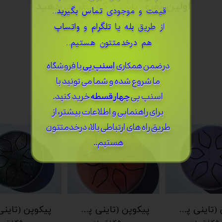
اولین نفری باشید که نظر می‌دهید
قیمت و موجودی
تماس بگیرید
..
از طریق
بله
یا
تلگرام
و
واتساپ
ثبت نظر
هم درخدمتتون هستیم..
درضمن ​همکاری
اسنپ پی
با فروشگاه
ما شروع شده و شما می تونید با
اسنپ پی
چهار قسطه
خرید کنید.
برای راهنمایی و اطلاعات بیشتر، از
طریق راه های ارتباطی بالا، درخدمتتون
هستیم..
پیکوپن (تاینی پن) 6 نت برند دلکو
پیکوپن (تاینی پن) 6 نت برند دلکو