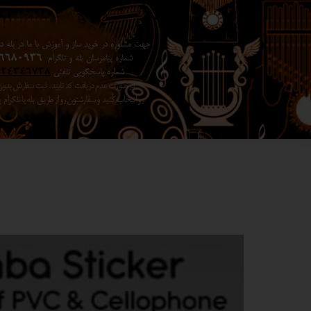
جهت مشاوره در خرید ساز و آموزش با ما در بله در 
شماره پیامرسان بله و تلگرام
6680936
شماره پاسخگویی تلفنی
024346738
در صورت عدم دریافت کد تایید ، ثبت سفارش بد
رو انتخاب کنید ​​​​​​​ و سفارشتون رو از طریق بله یا تلگرا