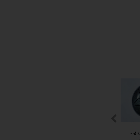
پیکوپن (تاینی پن) 6 نت برند دلکو