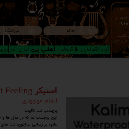
ارتباط باشید،
0915
خانه
فروشگاه
09
ون عضویت
م پیگیری کنید.
خرید اقساطی 4 قسطه با
اسنپ پی
فعال شد|برای ا
استیکر Night Feeling
اتمام موجودی
برچسب نت کالیمبا
این برچسب ها که در مدل ها و
علاوه بر زیبایی سازتون، نت های